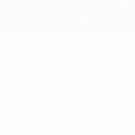
A palavra UEFA, o logótipo da UEFA e todas as marcas relativas às
competições da UEFA estão protegidas por marcas registadas e/ou
direitos de autor da UEFA. As referidas marcas registadas não
podem ser utilizadas para qualquer fim comercial. A utilização do
UEFA.com implica o seu acordo com os Termos e Condições, e com
a Política de Privacidade.