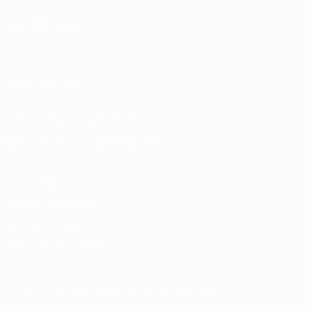
MUDAR IDIOMA
Português
English
Français
Deutsch
Русский
Español
Italiano
Português
SIGA-NOS EM
Descarregue a app oficial
Privacidade
Termos e condições
Política de cookies
Definições de cookies
© 1998-2026 UEFA. Todos os direitos reservados