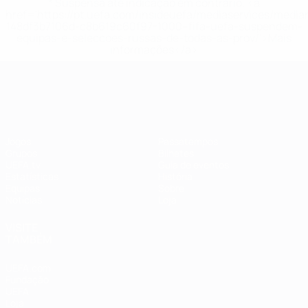
* Suspensa até indicação em contrário. <a
href='https://pt.uefa.com/insideuefa/mediaservices/medi
148df3b7106d-c8b619c60f97-1000--fifa-uefa-suspendem-
equipas-e-seleccoes-russas-de-todas-as-prov/'>Mais
informações</a>
EURO Feminino
Jogos
Passatempos
Grupos
Bilhetes
UEFA.tv
Guia de eventos
Estatísticas
História
Equipas
Sobre
Notícias
Loja
VISITE
TAMBÉM
UEFA.com
Fundação
UEFA
Loja