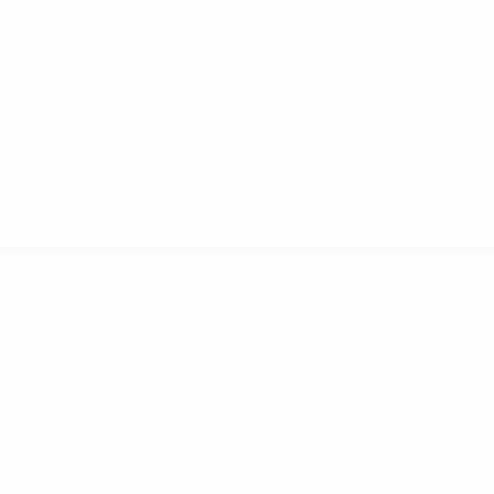
Definições de cookies
© 1998-2026 UEFA. Todos os direitos reservados
A palavra UEFA, o logótipo da UEFA e todas as marcas relativas às
competições da UEFA estão protegidas por marcas registadas e/ou
direitos de autor da UEFA. As referidas marcas registadas não
podem ser utilizadas para qualquer fim comercial. A utilização do
UEFA.com implica o seu acordo com os Termos e Condições, e com
a Política de Privacidade.