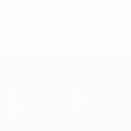
* Suspensa até indicação em contrário. <a
href='https://pt.uefa.com/insideuefa/mediaservices/medi
148df3b7106d-c8b619c60f97-1000--fifa-uefa-suspendem-
equipas-e-seleccoes-russas-de-todas-as-prov/'>Mais
informações</a>
EURO Feminino
Jogos
Passatempos
Grupos
Bilhetes
UEFA.tv
Guia de eventos
Estatísticas
História
Equipas
Sobre
Notícias
Loja
VISITE