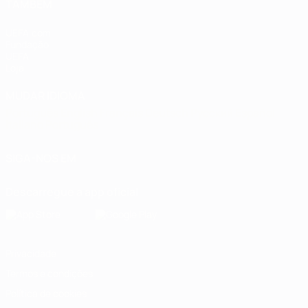
TAMBÉM
UEFA.com
Fundação
UEFA
Loja
MUDAR IDIOMA
Português
English
Français
Deutsch
Русский
Español
Italiano
Português
SIGA-NOS EM
Descarregue a app oficial
Privacidade
Termos e condições
Política de cookies