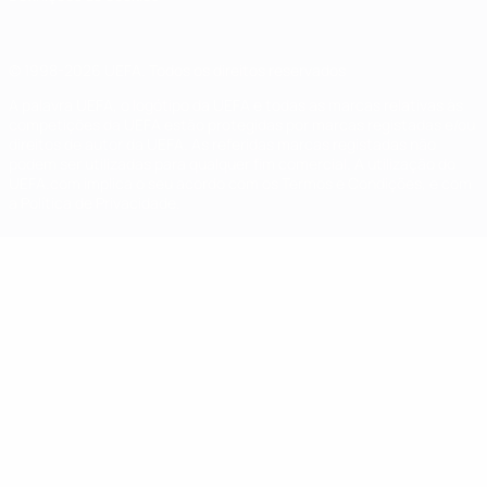
© 1998-2026 UEFA. Todos os direitos reservados
A palavra UEFA, o logótipo da UEFA e todas as marcas relativas às
competições da UEFA estão protegidas por marcas registadas e/ou
direitos de autor da UEFA. As referidas marcas registadas não
podem ser utilizadas para qualquer fim comercial. A utilização do
UEFA.com implica o seu acordo com os Termos e Condições, e com
a Política de Privacidade.