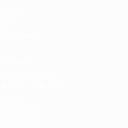
UEFA.com
Fundação
UEFA
Loja
MUDAR IDIOMA
Português
English
Français
Deutsch
Русский
Español
Italiano
Português
SIGA-NOS EM
Descarregue a app oficial
Privacidade
Termos e condições
Política de cookies
Definições de cookies