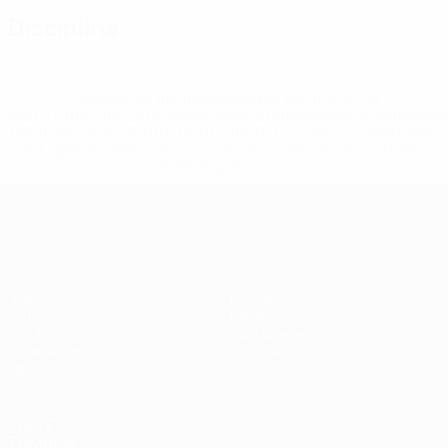
Disciplina
* Suspensa até indicação em contrário. <a
href='https://pt.uefa.com/insideuefa/mediaservices/medi
148df3b7106d-c8b619c60f97-1000--fifa-uefa-suspendem-
equipas-e-seleccoes-russas-de-todas-as-prov/'>Mais
informações</a>
EURO Feminino
Jogos
Passatempos
Grupos
Bilhetes
UEFA.tv
Guia de eventos
Estatísticas
História
Equipas
Sobre
Notícias
Loja
VISITE
TAMBÉM