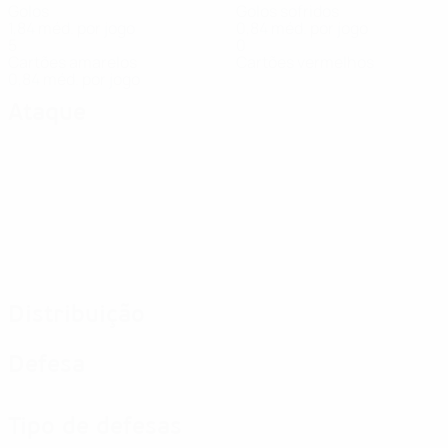
Golos
Golos sofridos
1,84 méd. por jogo
0,84 méd. por jogo
5
0
Cartões amarelos
Cartões vermelhos
0,84 méd. por jogo
Ataque
Distribuição
Defesa
Tipo de defesas