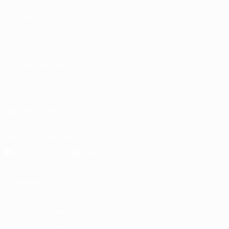
UEFA.com
Fundação
UEFA
Loja
MUDAR IDIOMA
Português
English
Français
Deutsch
Русский
Español
Italiano
Português
SIGA-NOS EM
Descarregue a app oficial
Privacidade
Termos e condições
Política de cookies
Definições de cookies