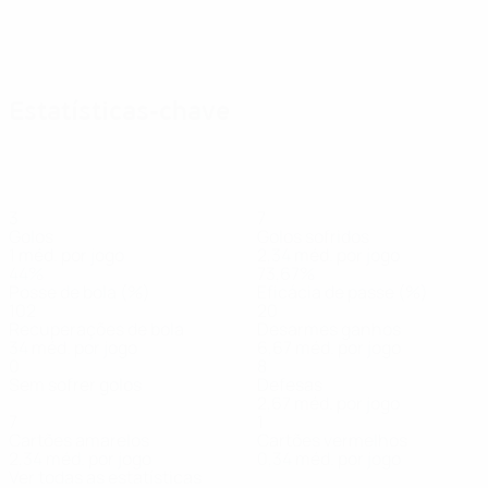
Estatísticas-chave
3
7
Golos
Golos sofridos
1 méd. por jogo
2,34 méd. por jogo
44%
73,67%
Posse de bola (%)
Eficácia de passe (%)
102
20
Recuperações de bola
Desarmes ganhos
34 méd. por jogo
6,67 méd. por jogo
0
8
Sem sofrer golos
Defesas
2,67 méd. por jogo
7
1
Cartões amarelos
Cartões vermelhos
2,34 méd. por jogo
0,34 méd. por jogo
Ver todas as estatísticas