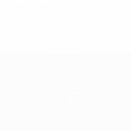
Últimas notícias
* Suspensa até indicação em contrário. <a
href='https://pt.uefa.com/insideuefa/mediaservices/medi
148df3b7106d-c8b619c60f97-1000--fifa-uefa-suspendem-
equipas-e-seleccoes-russas-de-todas-as-prov/'>Mais
informações</a>
EURO Feminino
Jogos
Passatempos
Grupos
Bilhetes
UEFA.tv
Guia de eventos
Estatísticas
História
Equipas
Sobre
Notícias
Loja
VISITE
TAMBÉM