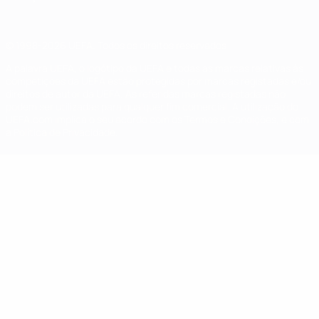
© 1998-2026 UEFA. Todos os direitos reservados
A palavra UEFA, o logótipo da UEFA e todas as marcas relativas às
competições da UEFA estão protegidas por marcas registadas e/ou
direitos de autor da UEFA. As referidas marcas registadas não
podem ser utilizadas para qualquer fim comercial. A utilização do
UEFA.com implica o seu acordo com os Termos e Condições, e com
a Política de Privacidade.