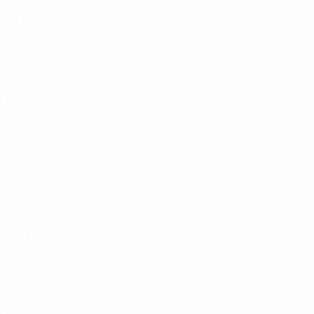
DEN
28
9
14
Larsen
16
DEN
33
-
-
Vingum
22
DEN
21
-
-
Defesas
Idade
MJ
G
Thrige
2
DEN
30
-
-
Ballisager
3
DEN
32
15
1
Færge
4
DEN
25
10
-
Obaze
5
DEN
23
6
-
S. Troelsgaard
7
DEN
37
13
1
Veje
11
DEN
35
14
-
Holmgaard
18
DEN
27
7
1
Médios