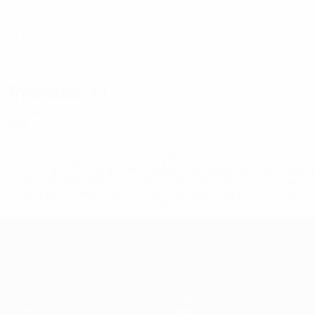
DEN
28
10
2
Vangsgaard
21
DEN
29
15
8
Kramer
23
DEN
23
1
-
Treinador(a)
Andrée Jeglertz
SWE
* Suspensa até indicação em contrário. <a
href='https://pt.uefa.com/insideuefa/mediaservices/medi
148df3b7106d-c8b619c60f97-1000--fifa-uefa-suspendem-
equipas-e-seleccoes-russas-de-todas-as-prov/'>Mais
informações</a>
EURO Feminino
Jogos
Passatempos
Grupos
Bilhetes