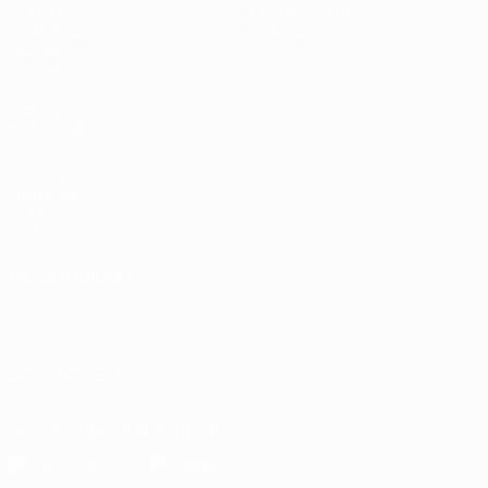
UEFA.tv
Guia de eventos
Estatísticas
História
Equipas
Sobre
Notícias
Loja
VISITE
TAMBÉM
UEFA.com
Fundação
UEFA
Loja
MUDAR IDIOMA
Português
English
Français
Deutsch
Русский
Español
Italiano
Português
SIGA-NOS EM
Descarregue a app oficial