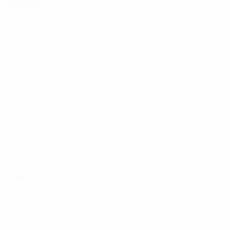
Idade
MJ
G
K. Holmgaard
6
DEN
27
6
-
Snerle
8
DEN
25
8
-
Kühl
12
DEN
23
11
-
Hasbo
13
DEN
24
14
1
Bredgaard
14
DEN
24
7
1
Thøgersen
15
DEN
31
15
2
Madsen
17
DEN
28
3
-
Thomsen
19
DEN
26
11
4
Avançadas
Idade
MJ
G
Nadim
9
DEN
38
5
-
Harder
10
DEN
33
11
4
Bruun
20