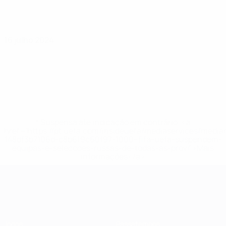
16 julho 2024
* Suspensa até indicação em contrário. <a
href='https://pt.uefa.com/insideuefa/mediaservices/medi
148df3b7106d-c8b619c60f97-1000--fifa-uefa-suspendem-
equipas-e-seleccoes-russas-de-todas-as-prov/'>Mais
informações</a>
EURO Feminino
Jogos
Passatempos