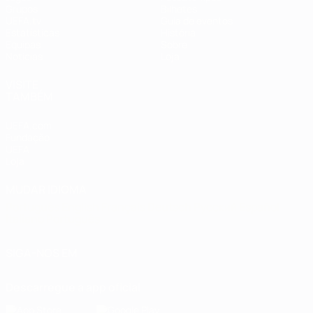
Grupos
Bilhetes
UEFA.tv
Guia de eventos
Estatísticas
História
Equipas
Sobre
Notícias
Loja
VISITE
TAMBÉM
UEFA.com
Fundação
UEFA
Loja
MUDAR IDIOMA
Português
English
Français
Deutsch
Русский
Español
Italiano
Português
SIGA-NOS EM
Descarregue a app oficial