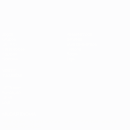
EURO Feminino
Jogos
Passatempos
Grupos
Bilhetes
UEFA.tv
Guia de eventos
Estatísticas
História
Equipas
Sobre
Notícias
Loja
VISITE
TAMBÉM
UEFA.com
Fundação
UEFA
Loja
MUDAR IDIOMA
Português
English
Français
Deutsch
Русский
Español
Italiano
Português