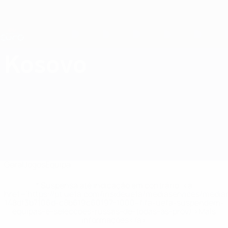
Saltar
para
o
Nations League e Women's EURO
Obtenha
conteúdo
Resultados em directo e estatísticas
principal
EURO Feminino
Kosovo
Kosovo Qualificação Europeia Feminina 2025
Geral
Jogos
Equipa
* Suspensa até indicação em contrário. <a
href='https://pt.uefa.com/insideuefa/mediaservices/medi
148df3b7106d-c8b619c60f97-1000--fifa-uefa-suspendem-
equipas-e-seleccoes-russas-de-todas-as-prov/'>Mais
informações</a>