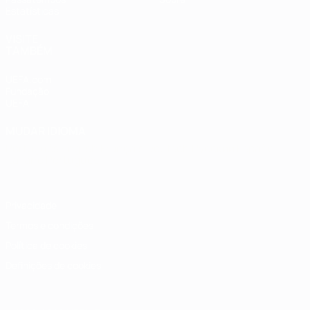
Estatísticas
VISITE
TAMBÉM
UEFA.com
Fundação
UEFA
MUDAR IDIOMA
Português
English
Français
Deutsch
Русский
Español
Italiano
Português
Privacidade
Termos e condições
Política de cookies
Definições de cookies