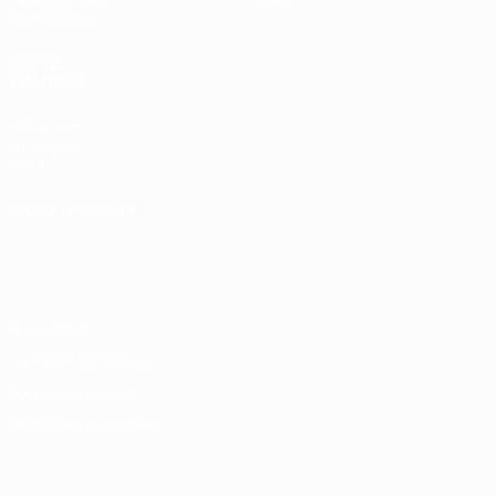
Estatísticas
VISITE
TAMBÉM
UEFA.com
Fundação
UEFA
MUDAR IDIOMA
Português
English
Français
Deutsch
Русский
Español
Italiano
Português
Privacidade
Termos e condições
Política de cookies
Definições de cookies