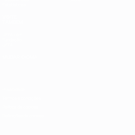
Estatísticas
VISITE
TAMBÉM
UEFA.com
Fundação
UEFA
MUDAR IDIOMA
Português
English
Français
Deutsch
Русский
Español
Italiano
Português
Privacidade
Termos e condições
Política de cookies
Definições de cookies