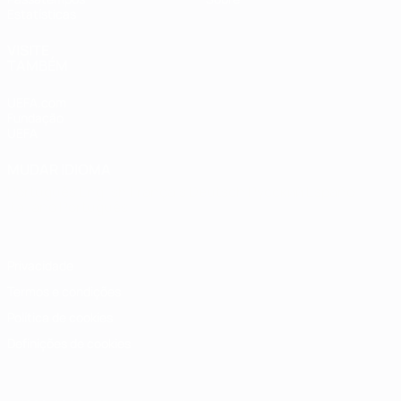
Estatísticas
VISITE
TAMBÉM
UEFA.com
Fundação
UEFA
MUDAR IDIOMA
Português
English
Français
Deutsch
Русский
Español
Italiano
Português
Privacidade
Termos e condições
Política de cookies
Definições de cookies