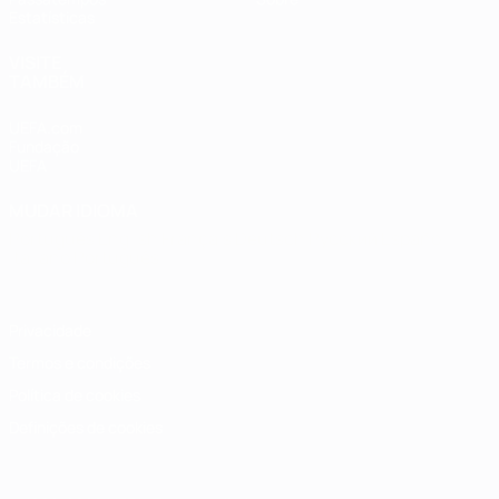
Estatísticas
VISITE
TAMBÉM
UEFA.com
Fundação
UEFA
MUDAR IDIOMA
Português
English
Français
Deutsch
Русский
Español
Italiano
Português
Privacidade
Termos e condições
Política de cookies
Definições de cookies