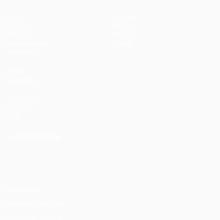
Jogos
Equipas
Sorteios
Notícias
UEFA.tv
História
Passatempos
Sobre
Estatísticas
VISITE
TAMBÉM
UEFA.com
Fundação
UEFA
MUDAR IDIOMA
Português
English
Français
Deutsch
Русский
Español
Italiano
Português
Privacidade
Termos e condições
Política de cookies