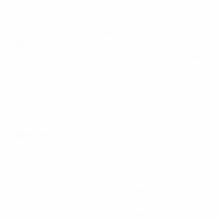
Giráldez, ajudando à conquista de dez troféus em três
temporadas, incluindo duas Champions League.
Quando Giráldez decidiu dar outro rumo à carreira,
após a temporada 2023/24, Romeu foi escolhido como
seu sucessor e assim promovido a treinador principal,
conquistando a dobradinha na na sua primeira
temporada e atingindo a final da Champions League.
Em 2025/26 já tinha garantido nova conquista da Liga
espanhola feminina, antes do triunfo sobre o OL
Lyonnes na final da Champions League.
Sabia que?
O Barcelona bateu o recorde do OL Lyonnes ao
alcançar a sexta final consecutiva. Com sete finais
disputadas em oito temporadas, a equipa catalã ocupa
a segunda posição na lista global, apenas atrás das 12
finais do OL. O Barcelona está agora empatado com o
Frankfurt com quatro títulos, atrás apenas do OL (oito).