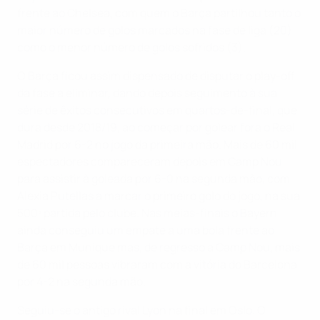
frente ao Chelsea, com quem o Barça partilhou tanto o
maior número de golos marcados na fase de liga (20)
como o menor número de golos sofridos (3).
O Barça ficou assim dispensado de disputar o play-off
da fase a eliminar, dando depois seguimento à sua
série de êxitos consecutivos em quartos-de-final, que
dura desde 2018/19, ao começar por golear fora o Real
Madrid por 6-2 no jogo da primeira mão. Mais de 60 mil
espectadores compareceram depois em Camp Nou
para assistir à goleada por 6-0 na segunda mão, com
Alexia Putellas a marcar o primeiro golo do jogo, na sua
500ª partida pelo clube. Nas meias-finais o Bayern
ainda conseguiu um empate a uma bola frente ao
Barça em Munique mas, de regresso a Camp Nou, mais
de 60 mil pessoas vibraram com a vitória do Barcelona
por 4-2 na segunda mão.
Seguiu-se o antigo rival Lyon na final em Oslo. O