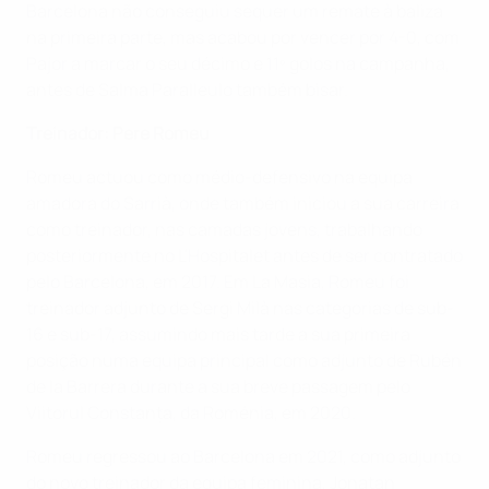
Barcelona não conseguiu sequer um remate à baliza
na primeira parte, mas acabou por vencer por 4-0, com
Pajor a marcar o seu décimo e 11º golos na campanha,
antes de Salma Paralleulo também bisar.
Treinador: Pere Romeu
Romeu actuou como médio-defensivo na equipa
amadora do Sarrià, onde também iniciou a sua carreira
como treinador, nas camadas jovens, trabalhando
posteriormente no L'Hospitalet antes de ser contratado
pelo Barcelona, em 2017. Em La Masia, Romeu foi
treinador adjunto de Sergi Milà nas categorias de sub-
16 e sub-17, assumindo mais tarde a sua primeira
posição numa equipa principal como adjunto de Rubén
de la Barrera durante a sua breve passagem pelo
Viitorul Constanța, da Roménia, em 2020.
Romeu regressou ao Barcelona em 2021, como adjunto
do novo treinador da equipa feminina, Jonatan