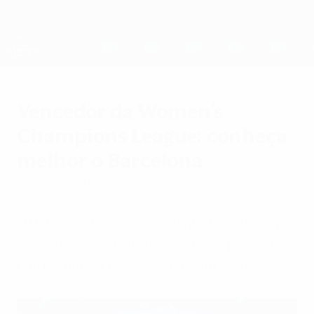
Saltar
para
o
UEFA Women's Champions League
Obtenha
conteúdo
Resultados em directo e estatísticas
principal
UEFA Women's Champions League
Vencedor da Women's
Champions League: conheça
melhor o Barcelona
sábado, 23 de maio de 2026
O Barcelona somou o seu quarto título em
seis anos ao bater o OL Lyonnes por 4-0
para vencer a final de 2026, em Oslo.