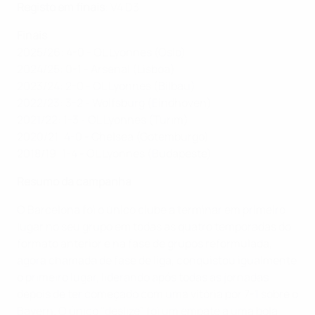
Registo em finais
: V4 D3
Finais
2025/26: 4-0 - OL Lyonnes (Oslo)
2024/25: 0-1 - Arsenal (Lisboa)
2023/24: 2-0 - OL Lyonnes (Bilbau)
2022/23: 3-2 - Wolfsburg (Eindhoven)
2021/22: 1-3 - OL Lyonnes (Turim)
2020/21: 4-0 - Chelsea (Gotemburgo)
2018/19: 1-4 - OL Lyonnes (Budapeste)
Resumo da campanha
O Barcelona foi o único clube a terminar em primeiro
lugar no seu grupo em todas as quatro temporadas do
formato anterior e na fase de grupos reformulada,
agora chamada de fase de liga, conquistou igualmente
o primeiro lugar, liderando após todas as jornadas
depois de ter começado com uma vitória por 7-1 sobre o
Bayern. O único "deslize" foi um empate a uma bola