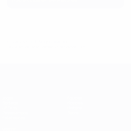
mão em casa em eliminatórias
© 1998-2026 UEFA. All rights reserved.
Última actualização: sábado, 23 de maio de 2026
UEFA Women's Champions League
Jogos
Equipas
Sorteios
Notícias
UEFA.tv
História
Passatempos
Sobre
Estatísticas
VISITE