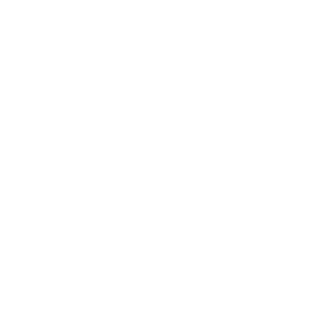
o Lyon, que havia vencido as finais de 2018/19 e
2021/22, antes dos triunfos do Barcelona em 2023/24 e
agora em 2025/26. A goleada por 4-0 igualou o
resultado da final de 2021, quando o Barcelona
enfrentou o Chelsea.
Barcelona
Fase de liga: 1º lugar
7-1 c Bayern München
4-0 f Roma
3-0 c OH Leuven
1-1 f Chelsea
3-1 c Benfica
2-0 f Paris FC