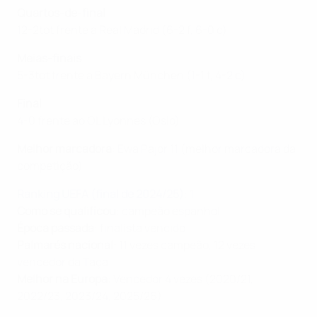
Quartos-de-final
12-2tot frente a Real Madrid (6-2 f, 6-0 c)
Meias-finais
5-3tot frente a Bayern München (1-1 f, 4-2 c)
Final
4-0 frente ao OL Lyonnes (Oslo)
Melhor marcadora
: Ewa Pajor 11 (melhor marcadora da
competição)
Ranking UEFA (final de 2024/25)
: 1
Como se qualificou
: campeão espanhol
Época passada
: finalista vencido
Palmarés nacional
: 11 vezes campeão, 12 vezes
vencedor da Taça
Melhor na Europa
: Vencedor 4 vezes (2020/21,
2022/23, 2023/24, 2025/26)