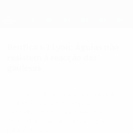
Saltar
para
o
UEFA Women's Champions League
Obtenha
conteúdo
Resultados em directo e estatísticas
principal
UEFA Women's Champions League
Benfica 1-2 Lyon: Águias não
resistem à reacção das
gaulesas
terça-feira, 19 de março de 2024
Golos de Delphine Cascarino e Sara Däbritz
valeram às oito vezes campeãs a
cambalhota no marcador, depois de
Andreia Faria marcar, na primeira parte,
para as anfitriãs.