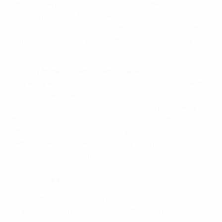
preparadas para isso, queríamos jogar bem desde o
início – mas não o fizemos e sofremos. Porém,
conseguimos reagir na segunda parte, por isso agora
temos de analisar o que aconteceu e ajustar-nos para
o jogo de volta."
Lindsey Horan, centrocampista do Lyon
: "Temos muito
respeito pelo Benfica. Sabíamos que seria difícil, ainda
para mais tendo elas um grande apoio aqui, e foi um
jogo emocionante. Reagimos bem no segundo tempo
depois de sofrermos o golo em cima do intervalo. Na
primeira parte não fomos a equipa que costumamos
ser, mas depois estivemos bem e podíamos ter
marcado muito mais golos."
Estatísticas
O Benfica tornou-se na primeira equipa portuguesa
a disputar os quartos-de-final deste torneio.