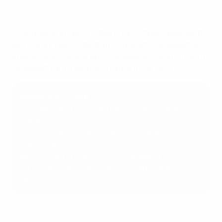
Resumo: Benfica 1-2 Lyon
O Lyon levou a melhor sobre uma combativa equipa do
Benfica em Lisboa, dando a volta a uma vantagem ao
intervalo para vencer por 2-1 e levar assim uma magra
vantagem para a segunda mão, em sua casa.
Momentos-chave
7
': Endler defende para o poste remate em arco de
Falcón
43'
: Andreia Faria marca após boa jogada
individual
63'
: Cascarino empata à boca da baliza
79'
: Däbritz, de cabeça, dita a cambalhota no
marcador