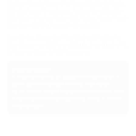
B
enfica
: Pauels; Araujo (Ana Seiça 62), Carole Costa,
Ucheibe; Lucia Alves, Gasper, Andreia Faria (Pauleta
69), Falcón (Andreia Norton 69); Alidou, Nycole Raysla
(Davidson 16), Kika Nazareth (Amado 69)
Lyon
: Endler; Carpenter, Mbock Bathy, Gilles, Bacha;
Majri (Dumornay 55), Horan, Däbritz; Diani (Becho 77),
Le Sommer (Egurrola 55), Cascarino
x
O que se segue?
A segunda mão vai ser jogada no Estádio do OL a
partir das 17h45 de quarta-feira, 27 de Março.
Quem vencer medirá forças com o Häcken ou com
o Paris Saint-Germain nas meias-finais, a 20/21 e
27/28 de Abril.