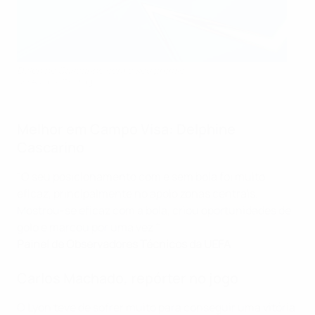
Delphine Cascarino com o seu prémio
UEFA via Getty Images
Melhor em Campo Visa: Delphine
Cascarino
"O seu posicionamento com e sem bola foi muito
eficaz, principalmente no apoio zonas centrais.
Mostrou-se eficaz com a bola, criou oportunidades de
golo e marcou por uma vez."
Painel de Observadores Técnicos da UEFA
Carlos Machado, repórter no jogo
O Lyon teve de sofrer muito para conseguir uma vitória