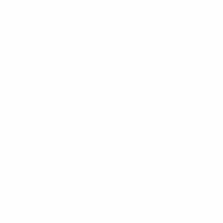
Em contrapartida, esta foi a 15ª eliminatória do Lyon
em quartos-de-final da competição – igualando o
recorde da UEFA Women's Champions League,
estabelecido pelo Arsenal.
O golo de Andreia Faria foi o seu primeiro na carreira
na UEFA Women's Champions League.
A partida de Le Sommer foi a sua 400ª em todas as
competições do clube.
O golo do empate de Cascarino foi o seu primeiro
pelo Lyon desde fevereiro de 2023.
Däbritz elevou seu total para cinco golos nas últimas
quatro partidas.
Equipas