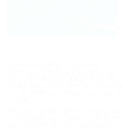
Andreia Faria festeja o golo do Benfica
AFP via Getty Images
A perder ao intervalo, o Lyon fez entrar Melchie
Dumornay para o arranque da segunda parte e esta
esteve no lance do golo do empate, perto da hora de
jogo, desviando de calcanhar um cruzamento atrasado
de Ellie Carpenter e assistindo assim Cascarino para a
igualdade.
O Lyon continuou, depois, a pressionar e foi premiado,
com um centro preciso de Lindsey Horan a encontrar a
cabeça de Sara Däbritz que, entre duas defesas do