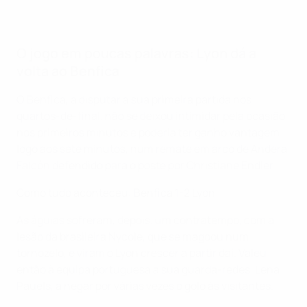
O jogo em poucas palavras: Lyon dá a
volta ao Benfica
O Benfica, a disputar a sua primeira partida nos
quartos-de-final, não se deixou intimidar pela ocasião
nos primeiros minutos e poderia ter ganho vantagem
logo aos sete minutos, num remate em arco de Andera
Falcón defendido para o poste por Christiane Endler.
Como tudo aconteceu: Benfica 1-2 Lyon
As águias sofreram, depois, um contratempo, com a
lesão da brasileira Nycole, que se magoou num
tornozelo, e viram o Lyon crescer a partir daí. Valeu
então à equipa portuguesa a sua guarda-redes, Lena
Pauels, a negar por várias vezes o golo às visitantes.