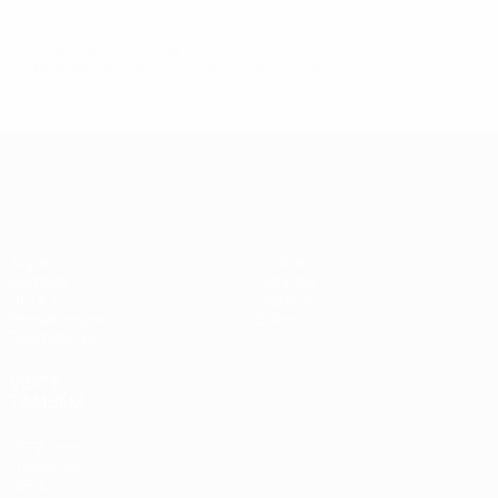
© 1998-2026 UEFA. All rights reserved.
Última actualização: quarta-feira, 20 de março de 2024
UEFA Women's Champions League
Jogos
Equipas
Sorteios
Notícias
UEFA.tv
História
Passatempos
Sobre
Estatísticas
VISITE
TAMBÉM
UEFA.com
Fundação
UEFA