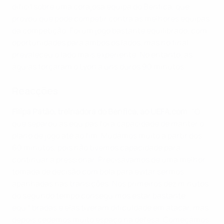
difícil sobre uma corajosa equipa do Benfica, que
provou que pode competir contra as melhores equipas
da competição. Foi um jogo bastante equilibrado, com
oportunidades para ambos os lados, mas no final
prevaleceu o lado mais experiente. No entanto, as
águias forçaram o Lyon a uns duros 90 minutos.
Reacções
Filipa Patão, treinadora do Benfica, ao UEFA.com
: "O
que separou as equipas foi a capacidade de manter o
plano de jogo até ao fim. Mudámos muito a partir dos
60 minutos, pois não tivemos capacidade para
continuar a pressionar. Precisávamos de uma melhor
tomada de decisão com bola para evitar sermos
apanhadas nas transições. Nos primeiros dez minutos
do segundo tempo conseguimos estar bastante
equilibradas e elas tiveram dificuldade em atacar, mas
depois cedemos muito espaço na defesa. Começámos