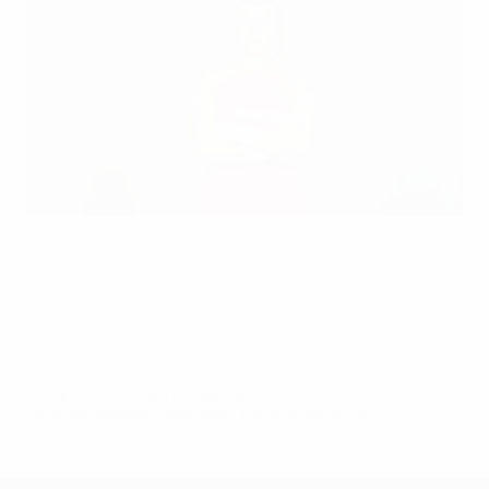
SANKT POLTEN, AUSTRIA - NOVEMBER 02: Carina Schluter of
SKN St. Polten poses for a portrait during the UEFA Women's
Champions League Official Portraits shoot at on November 02,
2023 in Sankt Polten, Austria. (Photo by Christian Hofer -
UEFA/UEFA via Getty Images)
UEFA via Getty Images
© 1998-2026 UEFA. All rights reserved.
Última actualização: quarta-feira, 13 de dezembro de 2023