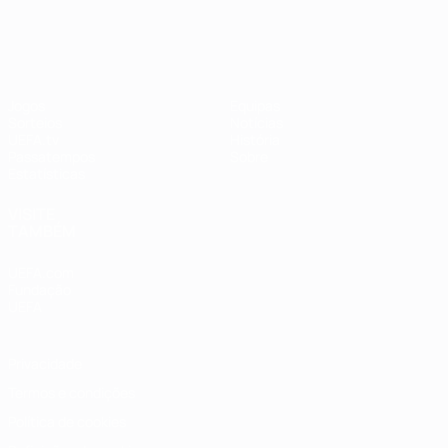
UEFA Women's Champions League
Jogos
Equipas
Sorteios
Notícias
UEFA.tv
História
Passatempos
Sobre
Estatísticas
VISITE
TAMBÉM
UEFA.com
Fundação
UEFA
Privacidade
Termos e condições
Política de cookies