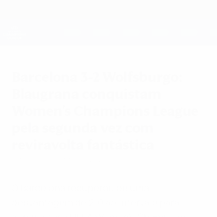
Saltar
para
o
UEFA Women's Champions League
Obtenha
conteúdo
Resultados em directo e estatísticas
principal
UEFA Women's Champions League
Barcelona 3-2 Wolfsburgo:
Blaugrana conquistam
Women's Champions League
pela segunda vez com
reviravolta fantástica
sábado, 3 de junho de 2023
O Barcelona recuperou de uma
desvantagem de 2-0 ao intervalo para
conquistar a UEFA Women's Champions