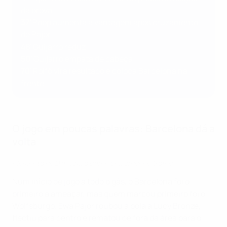
da prova
37'
Popp aumenta a vantagem após cruzamento
de Pajor
48'
Guijarro reduz
50'
Guijarro empata de cabeça
70'
Rolfö vira resultado e coloca Barcelona na
frente
O jogo em poucas palavras: Barcelona dá a
volta
Momento do Dia: Veja o Barcelona erguer o troféu
Num início de jogo a todo o gás, o Barcelona foi o
primeiro a ameaçar, mas quem marcou primeiro foi o
Wolfsburgo. Ewa Pajor roubou a bola a Lucy Bronze,
flectiu para dentro e rematou de fora da área para o