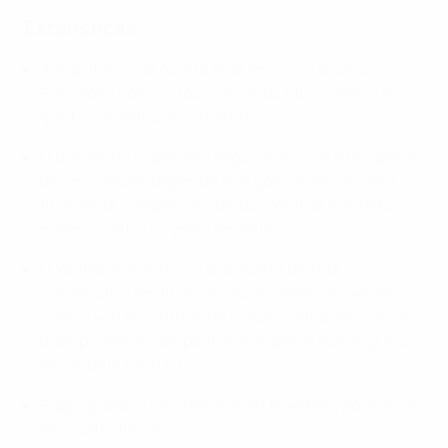
Estatísticas
A disputar a sua quarta final em cinco anos, o
Barcelona conquistou o segundo título, depois do
que havia ganho em 2020/21.
O Barcelona é apenas a segunda equipa a recuperar
de uma desvantagem de dois golos e vencer uma
final desta competição, tendo o Wolfsburgo feito o
mesmo contra o Tyresö em 2014.
O Wolfsburgo sofreu a sua quarta derrota
consecutiva em finais da prova, depois de perder
com o Lyon em 2016, 2018 e 2020. Tinha vencido as
duas primeiras campanhas europeias que disputou,
em 2012/13 e 2013/14.
Popp igualou o recorde de Ada Hegerberg ao marcar
em quatro finais.