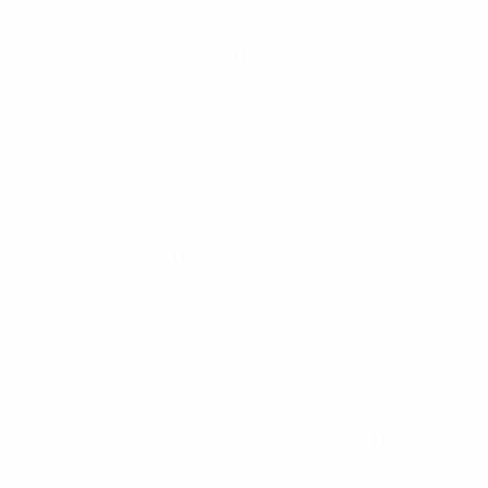
de ter começado mais a sério e acabámos por sofrer
dois golos. Criámos oportunidades, mas não as
aproveitámos. Ao intervalo falámos sobre esses
pequenos pormenores, sobre a autoconfiança, sobre o
que amadurecemos desde o ano passado e sobre o
facto de não nos podermos deixar ir abaixo depois de
estarmos a perder. Foi a fome e a crença de todos.
Estou muito feliz por ter ajudado a minha equipa a
conquistar este troféu".
Tommy Stroot, treinador do Wolfsburgo:
"Parabéns ao
Barcelona. Quando estava 2-0 ao intervalo, tínhamos o
adversário exactamente onde queríamos. Vimos um
grande jogo aqui em Eindhoven. Foi uma grande
publicidade para o futebol feminino, todos os que
estavam no estádio e assistiram pela televisão viram
um jogo de grande nível, com grande qualidade
individual, do Barcelona, mas também com a nossa
forma de jogar".