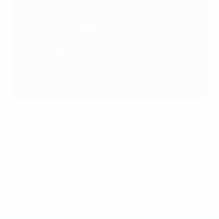
2006:
Frankfurt
4-0/3-2: total 7-2 Turbine
Potsdam
2005:
Turbine Potsdam
2-0/3-1: total 5-1
Djurgården
2004:
Umeå
3-0/5-0: total 8-0 Frankfurt
2003:
Umeå
4-1/3-0: total 7-1 Fortuna Hjørring
Final
a uma só mão
2002 (Frankfurt):
Frankfurt
2-0 Umeå
© 1998-2026 UEFA. All rights reserved.
Última actualização: domingo, 4 de junho de 2023
Seleccionados para si