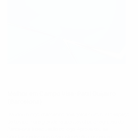
Patri Guijarro com o seu prémio
UEFA via Getty Images
Melhor em Campo Visa
: Patri Guijarro
(Barcelona)
"Mudou o jogo, marcando dois golos num curto espaço
de tempo. Foi a grande responsável pelo regresso do
Barcelona à discussão do jogo. Aproveitou as
oportunidades que o Barcelona não conseguiu