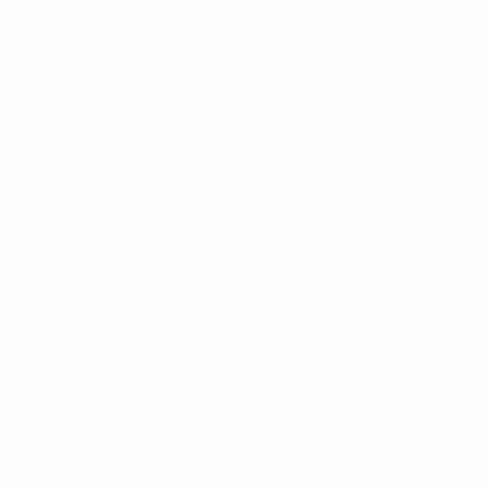
conseguiu bater Merle Frohms. As estatísticas do
primeiro tempo mostravam um Barcelona com 16
remates contra 3 das adversárias e as catalãs
conseguiram, enfim, marcar a abrir o segundo tempo,
com Bonmatí a tocar para Caroline Graham Hansen e
esta a assistir Patri Guijarro que reduziu a
desvantagem.
Dois minutos surgiu o 2-2, com Guijarro a bisar, num
cabeceamento certeiro após excelente jogada e
cruzamento perfeito de Bonmatí. O Wolfsburgo tentou
reagir, com Pajor a dispor de uma boa oportunidade
para recolocar as germânicas na frente, mas foi o
Barcelona quem marcou novamente. Geyse, recém-
entrada, cruzou e uma tentativa de alívio de Wilms
acertou Kathrin Hendrich na área do Wolfsburgo.
Caldentey estava lá para aproveitar e servir Fridolina
Rolfö, que não perdoou.