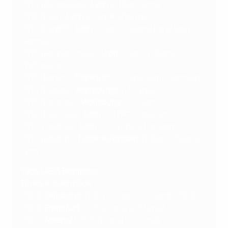
2019 (Budapeste):
Lyon
4-1 Barcelona
2018 (Kiev):
Lyon
4-1ap Wolfsburgo
2017 (Cardiff):
Lyon
0-0ap, 7-6pens Paris Saint-
Germain
2016 (Reggio Emilia):
Lyon
1-1aet, 4-3pens
Wolfsburgo
2015 (Berlim):
Frankfurt
2-1 Paris Saint-Germain
2014 (Lisboa):
Wolfsburgo
4-3 Tyresö
2013 (Londres):
Wolfsburg
o 1-0 Lyon
2012 (Munique):
Lyon
2-0 FFC Frankfurt
2011 (Londres):
Lyon
2-0 Turbine Potsdam
2010 (Madrid):
Turbine Potsdam
0-0ap, 7-6pens
Lyon
Taça UEFA Feminina:
Finais a duas mãos
2009:
Duisburgo
6-0/1-1: total 7-1 Zvezda-2005
2008:
Frankfurt
1-1/3-2: total 4-3 Umeå
2007:
Arsenal
1-0/0-0: total 1-0 Umeå