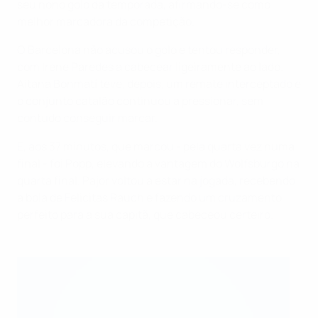
seu nono golo da temporada, afirmando-se como
melhor marcadora da competição.
O Barcelona não acusou o golo e tentou responder,
com Irene Paredes a cabecear ligeiramente ao lado.
Aitana Bonmatí teve, depois, um remate interceptado e
o conjunto catalão continuou a pressionar, sem
contudo conseguir marcar.
E, aos 37 minutos, que marcou - pela quarta vez numa
final - foi Popp, elevando a vantagem do Wolfsburgo na
quarta final. Pajor voltou a estar na jogada, recebendo
a bola de Felicitas Rauch e fazendo um cruzamento
perfeito para a sua capitã, que cabeceou certeiro.