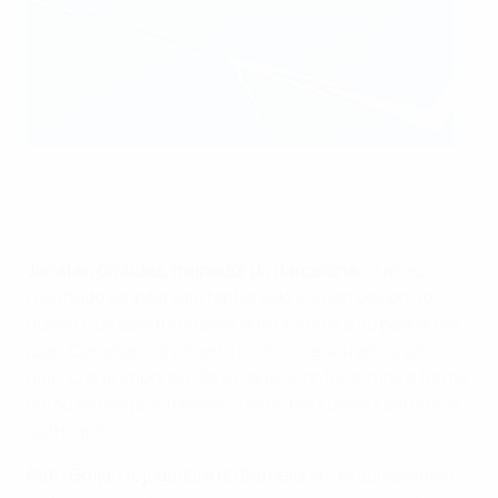
As jogadoras do Barcelona festejam a conquista do
segundo título do clube
UEFA/UEFA via Getty Images
Jonatan Giráldez, treinador do Barcelona:
"Talvez o
resultado ao intervalo tenha sido injusto devido ao
número de oportunidades que criámos e ao padrão de
jogo. Cometemos um erro no início e sofremos um
golo. O que importa não é o que acontece, mas a forma
como se reage, e fizemo-lo bem, mas depois sofremos
outro golo."
Patri Guijarro, jogadora do Barcelona:
"Precisávamos