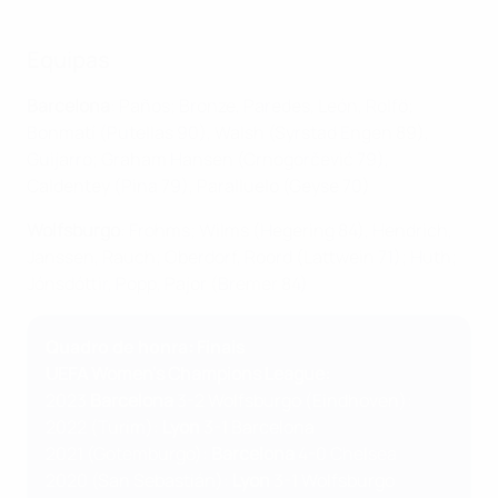
Equipas
Barcelona
: Paños; Bronze, Paredes, León, Rolfö;
Bonmatí (Putellas 90), Walsh (Syrstad Engen 89),
Guijarro; Graham Hansen (Crnogorčević 79),
Caldentey (Pina 79), Paralluelo (Geyse 70)
Wolfsburgo
: Frohms; Wilms (Hegering 84), Hendrich,
Janssen, Rauch; Oberdorf, Roord (Lattwein 71); Huth;
Jónsdóttir, Popp, Pajor (Bremer 84)
Quadro de honra: Finais
UEFA Women's Champions League:
2023
Barcelona
3-2 Wolfsburgo (Eindhoven):
2022 (Turim):
Lyon
3-1 Barcelona
2021 (Gotemburgo):
Barcelona
4-0 Chelsea
2020 (San Sebastián):
Lyon
3-1 Wolfsburgo