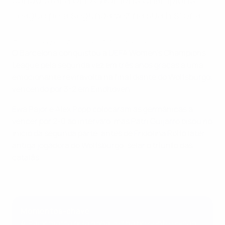
League pela segunda vez na sua história.
Resumo da final: Barcelona 3-2 Wolfsburgo
O Barcelona conquistou a UEFA Women's Champions
League pela segunda vez em três anos graças a uma
emocionante reviravolta na final diante do Wolfsburgo,
vencendo por 3-2 em Eindhoven.
Ewa Pajor e Alex Popp colocaram as germânicas a
vencer por 2-0 ao intervalo, mas Patri Guijarro bisou no
início da segunda parte, antes de Fridolina Rolfö later,
antiga jogadora do Wolfsburgo, selar o triunfo das
catalãs.
Momentos-chave
4
' Pajor marca pela nona vez na presente edição