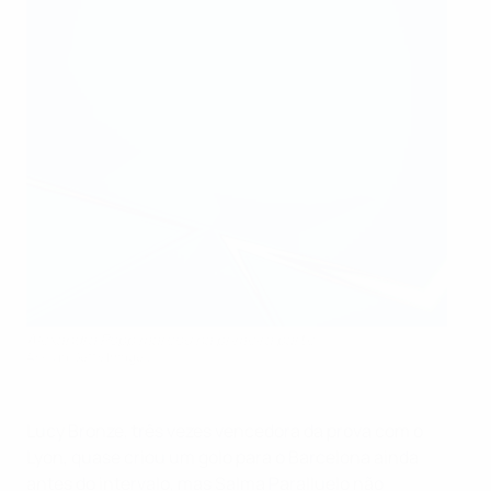
Alexandra Popp marcou na primeira parte
AFP via Getty Images
Lucy Bronze, três vezes vencedora da prova com o
Lyon, quase criou um golo para o Barcelona ainda
antes do intervalo, mas Salma Paralluelo não