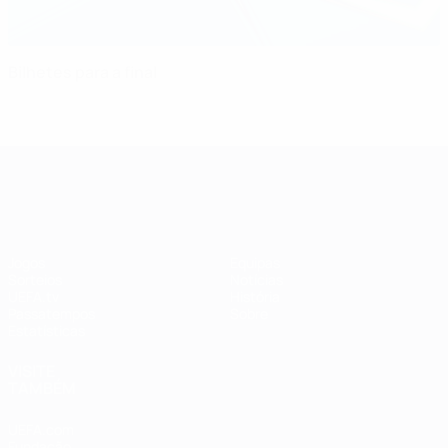
Bilhetes para a final
UEFA Women's Champions League
Jogos
Equipas
Sorteios
Notícias
UEFA.tv
História
Passatempos
Sobre
Estatísticas
VISITE
TAMBÉM
UEFA.com
Fundação