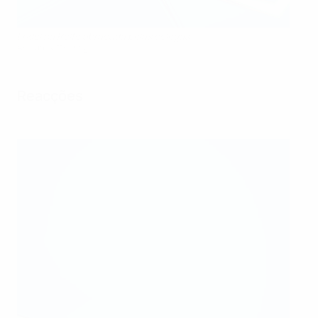
Fridolina Rolfo abraçada pelas colegas
AFP via Getty Images
Reacções