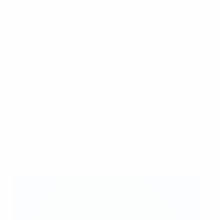
A assistência de 60.063 espectadores é um recorde
para um jogo de clubes femininos no Reino Unido e o
quarto melhor da competição (o maior fora do Camp
Nou).
Beattie e Popp não só estiveram envolvidas quando o
Wolfsburgo venceu a meia-final de 2012/13 entre
estes mesmos clubes, mas também quando o
Duisburgo de Popp derrotou o Arsenal nos quartos-
de-final de 2009/10.