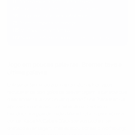
11'
Blackstenius marca para o Arsenal
42'
Roord empata frente à antiga equipa
58'
Popp dá a volta para o Wolfsburgo
75'
Beattie empata de cabeça
115'
McCabe remata à trave
119'
Suplente Bremer aponta o tento vitorioso
Jogo em poucas palavras: Bremer teve a
última palavra
O Arsenal terminou a primeira mão melhor, após
recuperar de dois golos de desvantagem, e parecia que
o ascendente ia continuar quando Stina Blackstenius
aproveitou uma descoordenação entre Katrin
Hendrich e a guarda-redes Merle Frohms para atirar a
contar. Katie McCabe e Blackstenius podiam ter
dilatado a vantagem, mas acabou por ser o Wolfsburgo