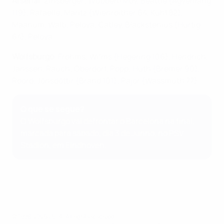
Arsenal
: Zinsberger; Wubben-Moy, Beattie (Agyemang
119), Rafaelle; Maritz (Wienroither 64, Kühl 82),
Maanum, Wälti, Pelova; Catley, Blackstenius (Hurtig
64), Pelova
Wolfsburgo
: Frohms; Wilms (Hegering 106), Hendrich,
Janssen, Rauch; Oberdorf, Popp; Huth (Bremer 90),
Roord, Jónsdóttir (Brand 101); Pajor (Wassmuth 77)
O que se segue?
O Wolfsburgo vai defrontar o Barcelona na final,
marcada para sábado, dia 3 de Junho, no PSV
Stadion, em Eindhoven.
© 1998-2026 UEFA. All rights reserved.