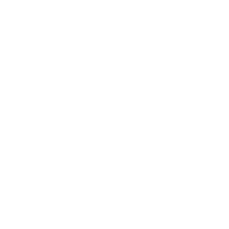
Reacções
Tommy Stroot, treinador do Wolfsburgo
:
"Vencemos
um adversário extremamente difícil e estamos entre as
duas melhores equipas da Europa. Podemos estar
incrivelmente orgulhosos disso e podemos reservar
um tempo para comemorar."
Jonas Eidevall, treinador do Arsenal
: "É difícil, sem
dúvida, pois foi um jogo muito bem disputado. É
verdade que nos sentimos tristes mas também
devemos estar orgulhosos pelo que fizemos. Os
adeptos foram magníficos."
Estatísticas
O Wolfsburgo está na sua sexta final (recorde
partilhado com o Frankfurt) e procura o seu terceiro