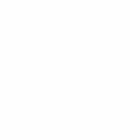
título.
Esta foi apenas a terceira meia-final de clubes
femininos da UEFA a ir para o prolongamento, e a
primeira desde 2009/10, quando o Turbine Potsdam
e uma equipa do Duisburg com Popp mediram
forças. Ambas as eliminatórias anteriores (a outra
em 2002/03 envolveu Frankfurt e Umeå)
terminaram no desempate dos penáltis.
Esta foi a primeira eliminatória do Arsenal nesta
competição a ir para prolongamento desde a
primeira mão dos quartos-de-final de 2001/02, em
Toulouse, quando as Gunners perderam aquele que
foi o primeiro encontro a eliminar na competição.
Svenja Huth disputou o seu 50º jogo europeu.
Popp marcou seu 150º golo pelo Wolfsburgo em
todas as competições.