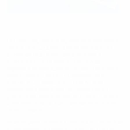
O Arsenal festeja o seu primeiro golo
Getty Images
Logo aos 72 segundos da segunda parte Blackstenius
voltou a introduzir a bola na baliza, mas o lance foi
anulado por fora-de-jogo após análise VAR. A
frustração londrina aumentou quando Popp,
regressada de lesão, apareceu de cabeça ao primeiro
poste e cabeceou para o 2-1 à passagem dos 60
minutos. Pouco depois, aos 69, Huth podia ter
sentenciado a eliminatória, mas isolada frente à
guarda-redes rematou ao lado. Ao invés, foi o Arsenal
quem voltou a marcar, num cabeceamento colocado
de Jenny Beattie.
No prolongamento, esteve à vista nova reviravolta, mas
o cabeceamento à queima-roupa de Lina Hurtig foi