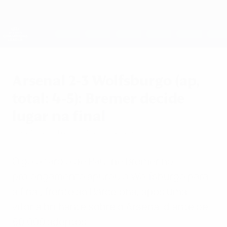
Saltar
para
o
UEFA Women's Champions League
Obtenha
conteúdo
Resultados em directo e estatísticas
principal
UEFA Women's Champions League
Arsenal 2-3 Wolfsburgo (ap,
total: 4-5): Bremer decide
lugar na final
segunda-feira, 1 de maio de 2023
O golo tardio de Pauline Bremer no
prolongamento apurou o Wolfsburgo para
a final, frente ao Barcelona, após uma
vitória brilhante sobre o Arsenal diante de
60.000 adeptos.