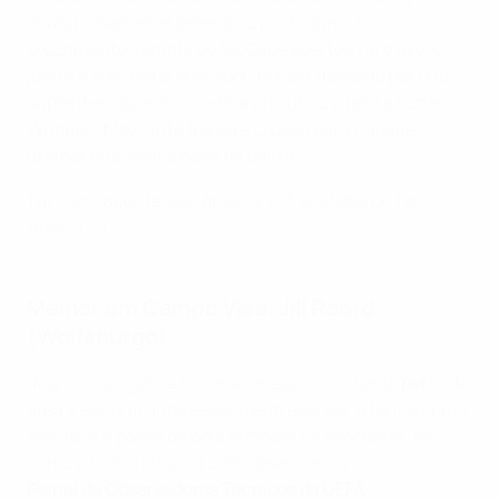
miraculosamente defendido por Frohms e o
cruzamento-remate de McCabe acertou na trave. O
jogo e a eliminatória acabou por ser decidido por duas
suplentes, quando Jule Brand roubou a bola a Lotte
Wubben-Moy junto à área e cruzou para Pauline
Bremer encostar à boca da baliza.
Tal como aconteceu: Arsenal 2-3 Wolfsburgo (ap,
total: 4-5)
Melhor em Campo Visa: Jill Roord
(Wolfsburgo)
"Marcou um golo e foi uma ameaça constante perto da
área e encontrando espaço entrelinhas. A forma como
manteve a posse da bola também foi excelente, tal
como a forma intensa como pressionou".
Painel de Observadores Técnicos da UEFA