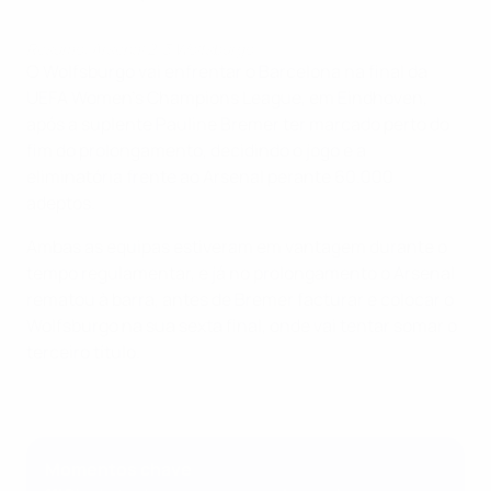
Resumo: Arsenal 2-3 Wolfsburgo
O Wolfsburgo vai enfrentar o Barcelona na final da
UEFA Women's Champions League, em Eindhoven,
após a suplente Pauline Bremer ter marcado perto do
fim do prolongamento, decidindo o jogo e a
eliminatória frente ao Arsenal perante 60.000
adeptos.
Ambas as equipas estiveram em vantagem durante o
tempo regulamentar, e já no prolongamento o Arsenal
rematou à barra, antes de Bremer facturar e colocar o
Wolfsburgo na sua sexta final, onde vai tentar somar o
terceiro título.
Momentos chave