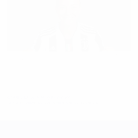
TURIN, ITALY - SEPTEMBER 28: Arianna Caruso of Juventus
poses during the UEFA Women's Champions League Portrait
Shoot on September 28, 2021 in Turin, Italy. (Photo by Claudio
Lavenia - UEFA/UEFA via Getty Images)
UEFA via Getty Images
© 1998-2026 UEFA. All rights reserved.
Última actualização: quarta-feira, 6 de outubro de 2021
UEFA Women's Champions League