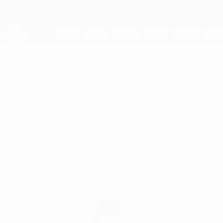
Saltar
para
o
UEFA Women's Champions League
Obtenha
conteúdo
Resultados em directo e estatísticas
principal
UEFA Women's Champions League
Melhor em Campo: Arianna
Caruso (Juventus)
quarta-feira, 6 de outubro de 2021
Arianna Caruso foi eleita como a Melhor em
Campo no jogo entre o Servette e a
Juventus.