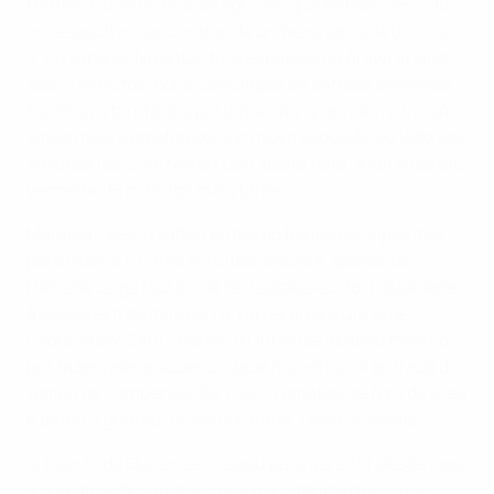
frente-a-frente as duas equipas que tinham vencido
os respectivos encontros da primeira jornada do
Grupo
8
, no sábado. No entanto, a expulsão de Arava Shahaf
aos 51 minutos, por acumulação de cartões amarelos,
facilitou a tarefa das portuguesas, que viram a missão
ainda mais simplificada com nova expulsão do lado das
adversárias, com Moran Levi, desta feita, a ver o cartão
vermelho 15 minutos mais tarde.
Mariana Coelho saltou então do banco de suplentes
para fazer o 1-0 três minutos depois e, apesar de
Danielle Leige Paz ainda ter restabelecido a igualdade
à passagem do minuto 79, na recarga a um livre
cobrado por Sarit Shenar, o Ouriense acabou mesmo
por fazer valer a superioridade numérica. À entrada do
tempo de compensação, Pisco rematou de fora da área
e bateu a guarda-redes contrária, Hanit Schwarz.
O triunfo do Ouriense chegou para garantir desde logo
a qualificação, uma vez que o R. Standard de Liège,