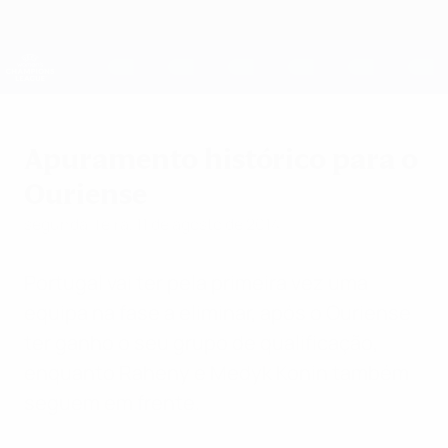
Saltar
para
o
UEFA Women's Champions League
Obtenha
conteúdo
Resultados em directo e estatísticas
principal
UEFA Women's Champions League
Apuramento histórico para o
Ouriense
segunda-feira, 11 de agosto de 2014
Portugal vai ter pela primeira vez uma
equipa na fase a eliminar, após o Ouriense
ter ganho o seu grupo de qualificação,
enquanto Raheny e Medyk Konin também
seguem em frente.