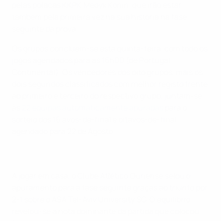
pelas polacas KKPK Medyk Konin, que irão estar
também pela primeira vez na sua história na fase
seguinte da prova.
Os grupos concluem-se esta quinta-feira, com todo os
jogos agendados para as 16h00 (de Portugal
Continental). Os vencedores dos oito grupos, mais os
dois segundos classificados com melhor registo frente
ao primeiro e terceiro do respectivo grupo, juntam-se
às
22 equipas automaticamente apuradas
para o
sorteio dos 16 avos-de-final e oitavos-de-final,
agendado para 22 de Agosto.
A jogar em casa, o Clube Atlético Ouriense selou o
apuramento para a fase seguinte graças ao triunfo por
2-1 sobre o ASA Tel-Aviv University SC. O equilíbrio
revelou-se a nota dominante da partida que colocou