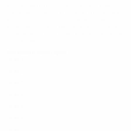
derrotado pela equipa lusitana há dois dias, bateu o
Cardiff Met LFC por 10-0, num jogo em que Aline Zeller
assinou cinco golos. O conjunto da Bélgica dominou o
desafio graças ao seu futebol de passes longos para as
costas da defesa do Cardiff Met e à técnica apurada de
Tessa Wullaert.
Resultados e classificações
Grupo 1
Grupo 2
Grupo 3
Grupo 4
Grupo 5
Grupo 6
Grupo 7