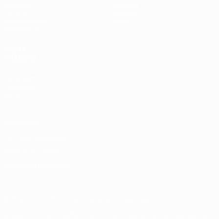
Sorteios
Notícias
UEFA.tv
História
Passatempos
Sobre
Estatísticas
VISITE
TAMBÉM
UEFA.com
Fundação
UEFA
Privacidade
Termos e condições
Política de cookies
Definições de cookies
© 1998-2026 UEFA. Todos os direitos reservados
A palavra UEFA, o logótipo da UEFA e todas as marcas relativas às