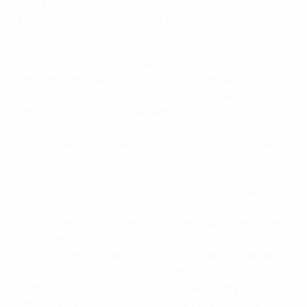
Estou certo que a final vai ser um grande sucesso e a
Alemanha está orgulhosa por receber as finalistas em
Munique, em Maio."
Este ano, o início da final será mais cedo, às 17h00 (de
Portugal Continental). O director de competições da
UEFA, Giorgio Marchetti afirmou: "A UEFA está
satisfeita por chegar mais perto da cada vez maior
franja de adeptos do futebol feminino, em especial a
mais jovem. Acreditamos que o jogo às 17 horas trará
mais famílias e crianças ao estádio."
O Olympiastadion foi construído como a principal
infra-estrutura com vista aos Jogos Olímpicos de
Munique em 1972 e recebeu inúmeros jogos de futebol,
incluindo as finais do Mundial de 1974 e dos Europeus
de 1972 e 1988. A final da Taça dos Clubes Campeões
Europeus de 1979 e da UEFA Champions League de
1993 e 1997 foram também ali jogadas, num palco que
até 2005, foi a casa do FC Bayern München e TSV 1860