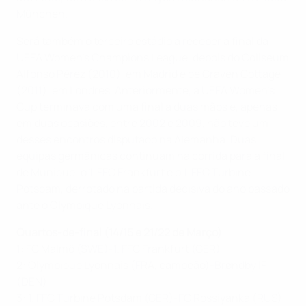
München.
Será também o terceiro estádio a receber a final da
UEFA Women's Champions League, depois do Coliseum
Alfonso Pérez (2010), em Madrid e de Craven Cottage
(2011), em Londres. Anteriormente, a UEFA Women's
Cup terminava com uma final a duas mãos e, apenas
em duas ocasiões, entre 2002 e 2009, não teve um
desses encontros disputado na Alemanha. Duas
equipas germânicas continuam na corrida para a final
de Munique: o 1. FFC Frankfurt e o 1. FFC Turbine
Potsdam, derrotado na partida decisiva do ano passado
ante o Olympique Lyonnais.
Quartos-de-final (14/15 e 21/22 de Março)
1: FC Malmö (SWE)-1. FFC Frankfurt (GER)
2: Olympique Lyonnais (FRA, campeão)-Brøndby IF
(DEN)
3: 1. FFC Turbine Potsdam (GER)-FC Rossiyanka (RUS)