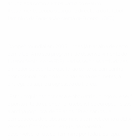
anunciada como a embaixatriz do evento.
Actualmente ocupa o cargo de directora do futebol
feminino da Federação Alemã de Futebol (DFB).
Campeã mundial em 2003, Jones já trabalha de perto
com a UEFA no seu programa de desenvolvimento do
futebol feminino (WFDP). Várias serão as actividades
em redor do evento e que farão parte da campanha
promocional, como o início da venda de bilhetes, a
entrega da taça e a digressão do troféu.
"Estou orgulhosa por ser a embaixatriz do jogo que será
o ponto alto do calendário futebolístico europeu", disse
a antiga jogadora, de 39 anos. "Precisamos de
competições de clubes ao mais alto nível, como a UEFA
Women's Champions League, de maneira a
desenvolver o futebol feminino por toda a Europa.