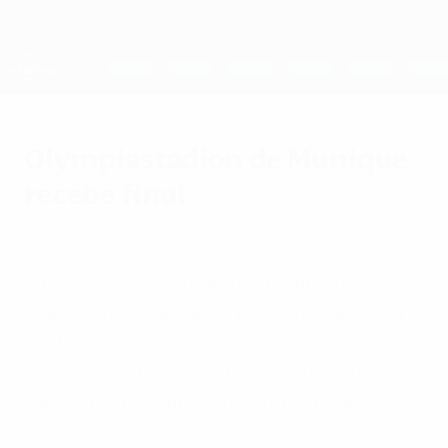
Saltar
para
o
UEFA Women's Champions League
Obtenha
conteúdo
Resultados em directo e estatísticas
principal
UEFA Women's Champions League
Olympiastadion de Munique
recebe final
segunda-feira, 30 de janeiro de 2012
A final da UEFA Women's Champions
League irá disputar-se no Olympiastadion,
em Munique, às 17h00 (de Portugal
Continental) de 17 de Maio, com Steffi
Jones a ser a embaixatriz do jogo decisivo.