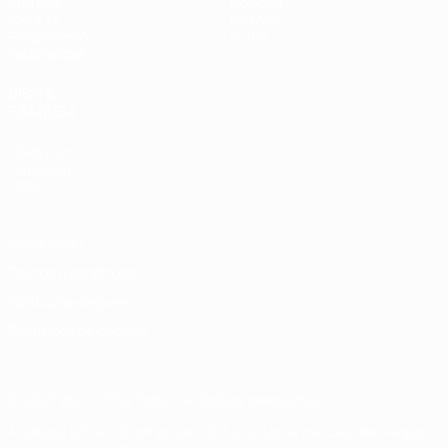
Sorteios
Notícias
UEFA.tv
História
Passatempos
Sobre
Estatísticas
VISITE
TAMBÉM
UEFA.com
Fundação
UEFA
Privacidade
Termos e condições
Política de cookies
Definições de cookies
© 1998-2026 UEFA. Todos os direitos reservados
A palavra UEFA, o logótipo da UEFA e todas as marcas relativas às