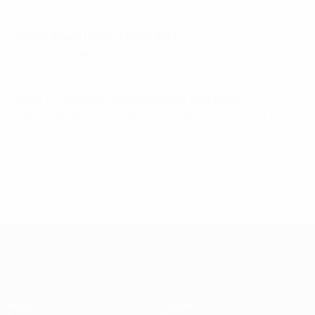
4: Arsenal LFC (ENG)-Göteborg FC (SWE)
Meias-finais (14/15 e 21/22 Abril)
1: Lyon ou Brøndby-Potsdam ou Rossiyanka
2: Arsenal ou Göteborg-Malmö ou Frankfurt
Final (17 de Maio, Olympiastadion, Munique)
Vencedor da meia-final 1-Vencedor da meia-final 2
© 1998-2026 UEFA. All rights reserved.
Última actualização: segunda-feira, 30 de janeiro de 2012
UEFA Women's Champions League
Jogos
Equipas