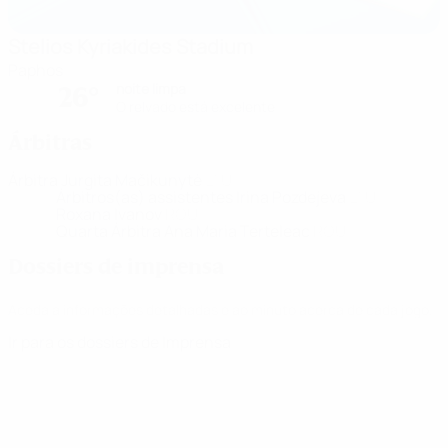
Stelios Kyriakides Stadium
Paphos
noite limpa
26°
O relvado está excelente
Árbitras
Árbitra
Jurgita Mačikunytė
LTU
Árbitros(as) assistentes
Irina Pozdejeva
LTU
Roxana Ivanov
ROU
Quarta Árbitra
Ana Maria Terteleac
ROU
Dossiers de imprensa
Aceda a informações detalhadas e ao minuto acerca de cada jogo.
Ir para os dossiers de Imprensa