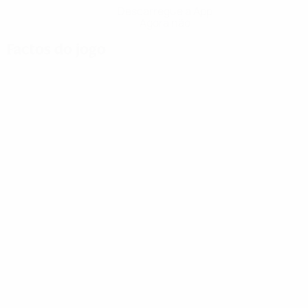
Descarregue a App
Agora não
Factos do jogo