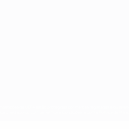
no
Português
ompetições da UEFA estão protegidas por marcas registadas e/ou direi
lica o seu acordo com os Termos e Condições, e com a Política de Priva