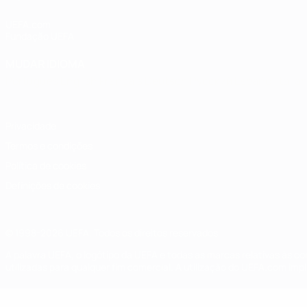
UEFA.com
Fundação UEFA
MUDAR IDIOMA
Português
English
Français
Deutsch
Русский
Español
Italia
Privacidade
Termos e condições
Política de cookies
Definições de cookies
© 1998-2026 UEFA. Todos os direitos reservados
A palavra UEFA, o logótipo da UEFA e todas as marcas relativas às c
utilizadas para qualquer fim comercial. A utilização do UEFA.com imp