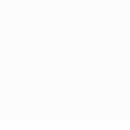
no
Português
ompetições da UEFA estão protegidas por marcas registadas e/ou direi
lica o seu acordo com os Termos e Condições, e com a Política de Priva