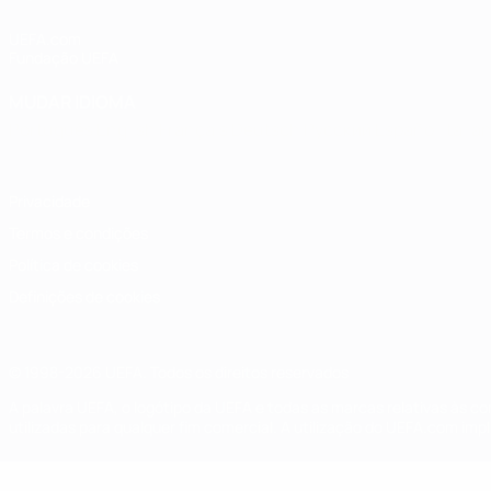
UEFA.com
Fundação UEFA
MUDAR IDIOMA
Português
English
Français
Deutsch
Русский
Español
Italia
Privacidade
Termos e condições
Política de cookies
Definições de cookies
© 1998-2026 UEFA. Todos os direitos reservados
A palavra UEFA, o logótipo da UEFA e todas as marcas relativas às c
utilizadas para qualquer fim comercial. A utilização do UEFA.com imp