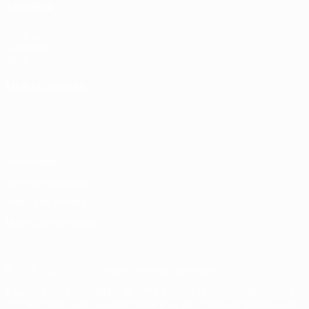
TAMBÉM
UEFA.com
Fundação
UEFA
MUDAR IDIOMA
Português
English
Français
Deutsch
Русский
Español
Italiano
Português
Privacidade
Termos e condições
Política de cookies
Definições de cookies
© 1998-2026 UEFA. Todos os direitos reservados
A palavra UEFA, o logótipo da UEFA e todas as marcas relativas às
competições da UEFA estão protegidas por marcas registadas e/ou