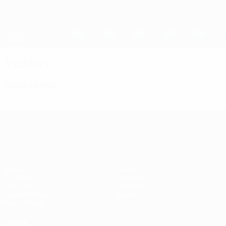
Saltar
para
o
UEFA Women's Champions League
Obtenha
conteúdo
Resultados em directo e estatísticas
principal
UEFA Women's Champions League
Vídeos
Destaques
UEFA Women's Champions League
Jogos
Equipas
Sorteios
Notícias
UEFA.tv
História
Passatempos
Sobre
Estatísticas
VISITE