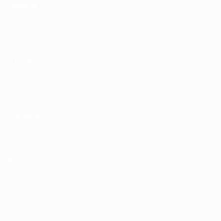
TAMBÉM
UEFA.com
Fundação
UEFA
MUDAR IDIOMA
Português
English
Français
Deutsch
Русский
Español
Italiano
Português
Privacidade
Termos e condições
Política de cookies
Definições de cookies
© 1998-2026 UEFA. Todos os direitos reservados
A palavra UEFA, o logótipo da UEFA e todas as marcas relativas às
competições da UEFA estão protegidas por marcas registadas e/ou