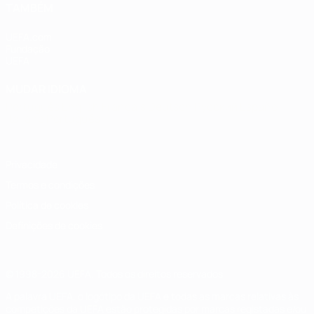
TAMBÉM
UEFA.com
Fundação
UEFA
MUDAR IDIOMA
Português
English
Français
Deutsch
Русский
Español
Italiano
Português
Privacidade
Termos e condições
Política de cookies
Definições de cookies
© 1998-2026 UEFA. Todos os direitos reservados
A palavra UEFA, o logótipo da UEFA e todas as marcas relativas às
competições da UEFA estão protegidas por marcas registadas e/ou