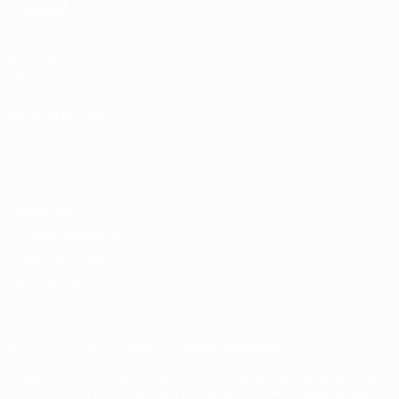
TAMBÉM
UEFA.com
Fundação
UEFA
MUDAR IDIOMA
Português
English
Français
Deutsch
Русский
Español
Italiano
Português
Privacidade
Termos e condições
Política de cookies
Definições de cookies
© 1998-2026 UEFA. Todos os direitos reservados
A palavra UEFA, o logótipo da UEFA e todas as marcas relativas às
competições da UEFA estão protegidas por marcas registadas e/ou