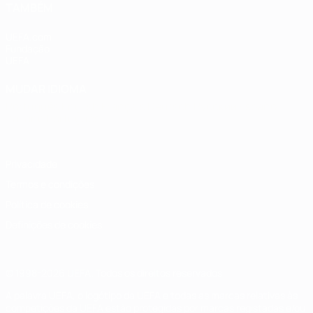
TAMBÉM
UEFA.com
Fundação
UEFA
MUDAR IDIOMA
Português
English
Français
Deutsch
Русский
Español
Italiano
Português
Privacidade
Termos e condições
Política de cookies
Definições de cookies
© 1998-2026 UEFA. Todos os direitos reservados
A palavra UEFA, o logótipo da UEFA e todas as marcas relativas às
competições da UEFA estão protegidas por marcas registadas e/ou