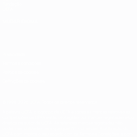
Fundação
UEFA
MUDAR IDIOMA
Português
English
Français
Deutsch
Русский
Español
Italiano
Português
Privacidade
Termos e condições
Política de cookies
Definições de cookies
© 1998-2026 UEFA. Todos os direitos reservados
A palavra UEFA, o logótipo da UEFA e todas as marcas relativas às
competições da UEFA estão protegidas por marcas registadas e/ou
direitos de autor da UEFA. As referidas marcas registadas não
podem ser utilizadas para qualquer fim comercial. A utilização do
UEFA.com implica o seu acordo com os Termos e Condições, e com