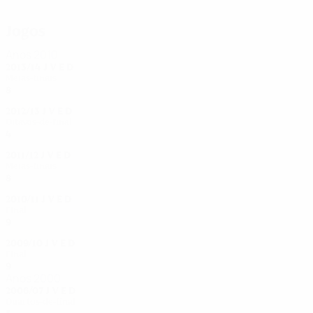
Kerschowski
Jogos
Anos 2010
2013/14
J
V
E
D
Meias-finais
8
5
1
2
2012/13
J
V
E
D
Oitavos-de-final
4
2
0
2
2011/12
J
V
E
D
Meias-finais
8
6
1
1
2010/11
J
V
E
D
Final
9
7
1
1
2009/10
J
V
E
D
Final
9
6
2
1
Anos 2000
2006/07
J
V
E
D
Quartos-de-final