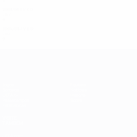
5
3
1
1
2005/06
J
V
E
D
Final
9
5
1
3
2004/05
J
V
E
D
Final
9
8
1
0
UEFA Women's Champions League
Jogos
Equipas
Sorteios
Notícias
UEFA.tv
História
Passatempos
Sobre
Estatísticas
VISITE
TAMBÉM
UEFA.com