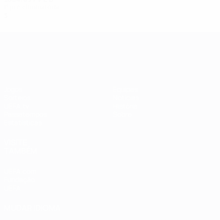
1ª pré-eliminatória
3
0
1
2
UEFA Women's Champions League
Jogos
Equipas
Sorteios
Notícias
UEFA.tv
História
Passatempos
Sobre
Estatísticas
VISITE
TAMBÉM
UEFA.com
Fundação
UEFA
MUDAR IDIOMA