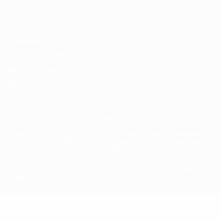
Português
English
Français
Deutsch
Русский
Español
Italiano
Português
Privacidade
Termos e condições
Política de cookies
Definições de cookies
© 1998-2026 UEFA. Todos os direitos reservados
A palavra UEFA, o logótipo da UEFA e todas as marcas relativas às
competições da UEFA estão protegidas por marcas registadas e/ou
direitos de autor da UEFA. As referidas marcas registadas não
podem ser utilizadas para qualquer fim comercial. A utilização do
UEFA.com implica o seu acordo com os Termos e Condições, e com
a Política de Privacidade.