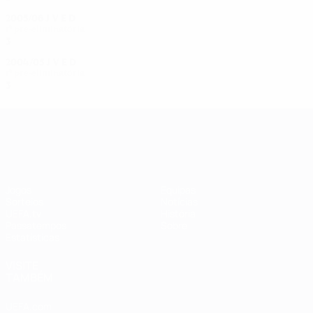
2005/06
J
V
E
D
1ª pré-eliminatória
3
0
0
3
2004/05
J
V
E
D
1ª pré-eliminatória
3
0
0
3
UEFA Women's Champions League
Jogos
Equipas
Sorteios
Notícias
UEFA.tv
História
Passatempos
Sobre
Estatísticas
VISITE
TAMBÉM
UEFA.com