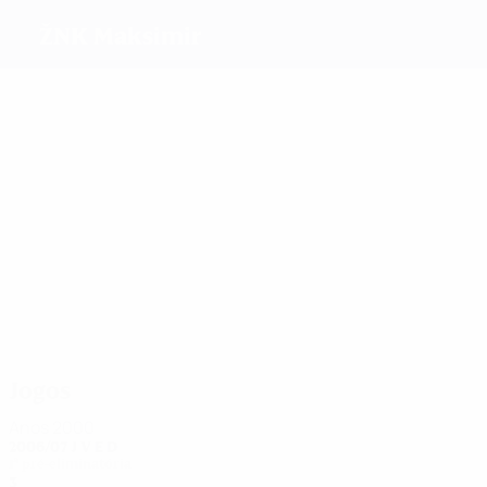
ŽNK Maksimir
Melhores
marcadores
5
2
1
1
1
1
Glavać
Jaksic
Pavlek
Pehić
Koljenik
Landeka
Mais
presenças
9
8
8
8
8
8
Žigić
Pavlek
Glavać
Šolaja
Pirsa
Rogar
Jogos
Anos 2000
2006/07
J
V
E
D
1ª pré-eliminatória
3
1
0
2