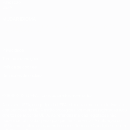
Fundação
UEFA
MUDAR IDIOMA
Português
English
Français
Deutsch
Русский
Español
Italiano
Português
Privacidade
Termos e condições
Política de cookies
Definições de cookies
© 1998-2026 UEFA. Todos os direitos reservados
A palavra UEFA, o logótipo da UEFA e todas as marcas relativas às
competições da UEFA estão protegidas por marcas registadas e/ou
direitos de autor da UEFA. As referidas marcas registadas não
podem ser utilizadas para qualquer fim comercial. A utilização do
UEFA.com implica o seu acordo com os Termos e Condições, e com