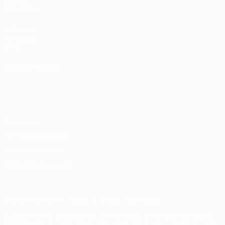
VISITE
TAMBÉM
UEFA.com
Fundação
UEFA
MUDAR IDIOMA
Português
English
Français
Deutsch
Русский
Español
Italiano
Português
Privacidade
Termos e condições
Política de cookies
Definições de cookies
© 1998-2026 UEFA. Todos os direitos reservados
A palavra UEFA, o logótipo da UEFA e todas as marcas relativas às
competições da UEFA estão protegidas por marcas registadas e/ou