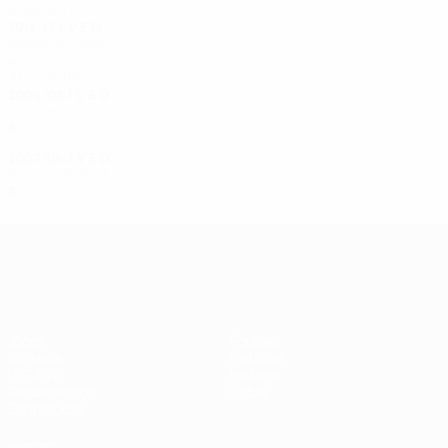
Anos 2010
2011/12
J
V
E
D
Oitavos-de-final
4
1
2
1
Anos 2000
2004/05
J
V
E
D
Quartos-de-final
8
4
3
1
2003/04
J
V
E
D
Quartos-de-final
5
2
1
2
UEFA Women's Champions League
Jogos
Equipas
Sorteios
Notícias
UEFA.tv
História
Passatempos
Sobre
Estatísticas