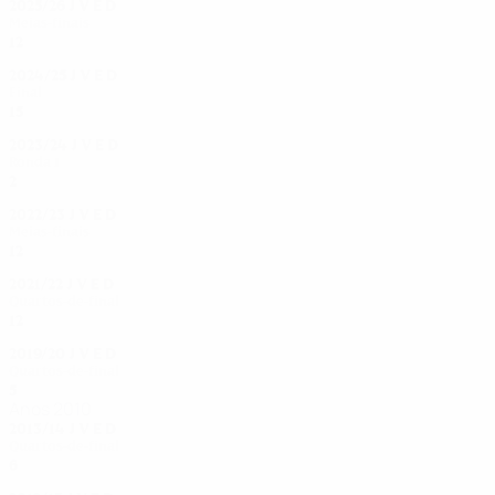
2025/26
J
V
E
D
Meias-finais
12
8
0
4
2024/25
J
V
E
D
Final
15
11
0
4
2023/24
J
V
E
D
Ronda 1
2
1
1
0
2022/23
J
V
E
D
Meias-finais
12
6
4
2
2021/22
J
V
E
D
Quartos-de-final
12
7
1
4
2019/20
J
V
E
D
Quartos-de-final
5
4
0
1
Anos 2010
2013/14
J
V
E
D
Quartos-de-final
6
4
0
2