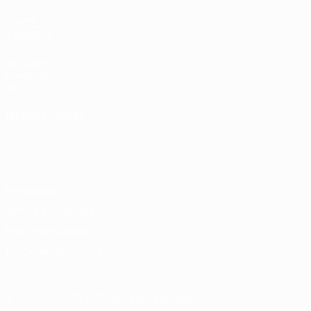
VISITE
TAMBÉM
UEFA.com
Fundação
UEFA
MUDAR IDIOMA
Português
English
Français
Deutsch
Русский
Español
Italiano
Português
Privacidade
Termos e condições
Política de cookies
Definições de cookies
© 1998-2026 UEFA. Todos os direitos reservados