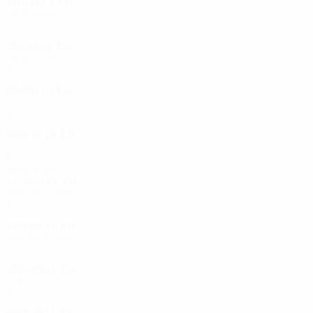
2012/13
J
V
E
D
Meias-finais
8
6
0
2
2011/12
J
V
E
D
Meias-finais
8
4
1
3
2010/11
J
V
E
D
Meias-finais
8
3
2
3
2009/10
J
V
E
D
Quartos-de-final
6
4
0
2
Anos 2000
2008/09
J
V
E
D
Quartos-de-final
5
3
0
2
2007/08
J
V
E
D
Quartos-de-final
5
2
2
1
2006/07
J
V
E
D
Final
9
7
2
0