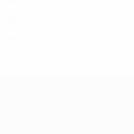
2005/06
J
V
E
D
Quartos-de-final
5
2
1
2
2004/05
J
V
E
D
Meias-finais
7
3
2
2
2002/03
J
V
E
D
Meias-finais
7
4
1
2
2001/02
J
V
E
D
Quartos-de-final
5
3
1
1
UEFA Women's Champions League
Jogos
Equipas
Sorteios
Notícias
UEFA.tv
História
Passatempos
Sobre
Estatísticas