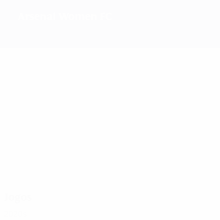
Arsenal Women FC
2
2024/25
2006/07
Melhores
marcadores
38
19
14
22
20
20
Little
Russo
Foord
Ludlow
Fleeting
Miedema
Mais
presenças
87
77
65
61
57
57
Little
Byrne
Grant
Ludlow
Yankey
McCabe
Jogos
2020s