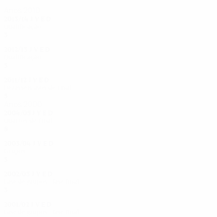
Anos 2010
2013/14
J
V
E
D
Qualificação
3
1
1
1
2012/13
J
V
E
D
Qualificação
3
1
0
2
2011/12
J
V
E
D
Dezasseis-avos-de-final
5
2
0
3
Anos 2000
2004/05
J
V
E
D
Quartos-de-final
8
4
1
3
2003/04
J
V
E
D
Grupos
3
1
1
1
2002/03
J
V
E
D
Fase de grupos - fase final
3
2
0
1
2001/02
J
V
E
D
Fase de grupos - fase final