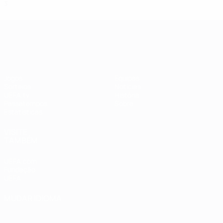
3
2
0
1
UEFA Women's Champions League
Jogos
Equipas
Sorteios
Notícias
UEFA.tv
História
Passatempos
Sobre
Estatísticas
VISITE
TAMBÉM
UEFA.com
Fundação
UEFA
MUDAR IDIOMA
Português
English
Français
Deutsch
Русский
Español
Italiano
Português