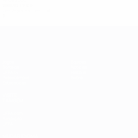
Anos 2000
2001/02
J
V
E
D
Fase de grupos - fase final
3
0
0
3
UEFA Women's Champions League
Jogos
Equipas
Sorteios
Notícias
UEFA.tv
História
Passatempos
Sobre
Estatísticas
VISITE
TAMBÉM
UEFA.com
Fundação
UEFA
MUDAR IDIOMA