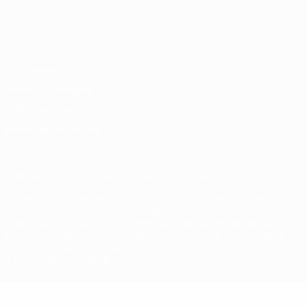
Português
English
Français
Deutsch
Русский
Español
Italiano
Português
Privacidade
Termos e condições
Política de cookies
Definições de cookies
© 1998-2026 UEFA. Todos os direitos reservados
A palavra UEFA, o logótipo da UEFA e todas as marcas relativas às
competições da UEFA estão protegidas por marcas registadas e/ou
direitos de autor da UEFA. As referidas marcas registadas não
podem ser utilizadas para qualquer fim comercial. A utilização do
UEFA.com implica o seu acordo com os Termos e Condições, e com
a Política de Privacidade.