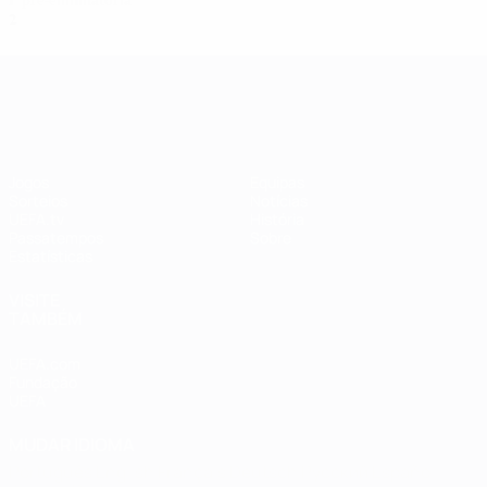
1ª pré-eliminatória
2
1
0
1
UEFA Women's Champions League
Jogos
Equipas
Sorteios
Notícias
UEFA.tv
História
Passatempos
Sobre
Estatísticas
VISITE
TAMBÉM
UEFA.com
Fundação
UEFA
MUDAR IDIOMA
Português
English
Français
Deutsch
Русский
Español