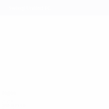
Swieqi United FC
Melhores
marcadores
2
1
Vella
1
Saliba
Kričak
0
Yaneva
2
Mendoza
Salamatu
Mais
presenças
2
2
2
2
Paty
Saliba
Falzon
Cachia
2
2
Salamatu
Schembri
Jogos
2020s
2025/26
J
V
E
D