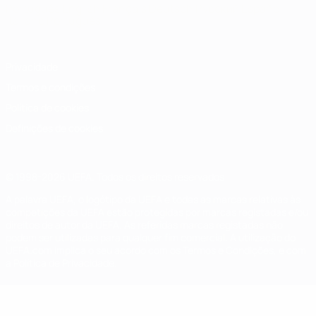
Português
English
Français
Deutsch
Русский
Español
Italiano
Português
Privacidade
Termos e condições
Política de cookies
Definições de cookies
© 1998-2026 UEFA. Todos os direitos reservados
A palavra UEFA, o logótipo da UEFA e todas as marcas relativas às
competições da UEFA estão protegidas por marcas registadas e/ou
direitos de autor da UEFA. As referidas marcas registadas não
podem ser utilizadas para qualquer fim comercial. A utilização do
UEFA.com implica o seu acordo com os Termos e Condições, e com
a Política de Privacidade.