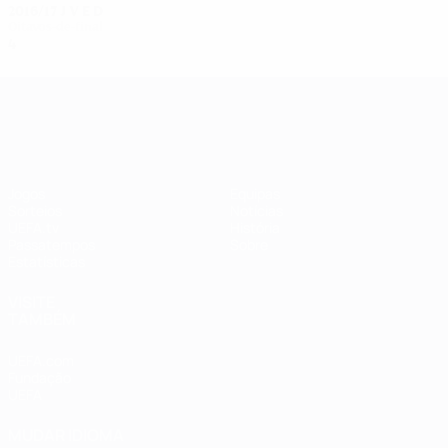
2016/17
J
V
E
D
Oitavos-de-final
4
2
0
2
UEFA Women's Champions League
Jogos
Equipas
Sorteios
Notícias
UEFA.tv
História
Passatempos
Sobre
Estatísticas
VISITE
TAMBÉM
UEFA.com
Fundação
UEFA
MUDAR IDIOMA