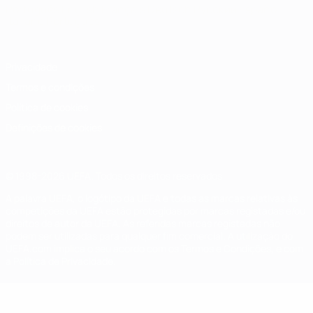
Português
English
Français
Deutsch
Русский
Español
Italiano
Português
Privacidade
Termos e condições
Política de cookies
Definições de cookies
© 1998-2026 UEFA. Todos os direitos reservados
A palavra UEFA, o logótipo da UEFA e todas as marcas relativas às
competições da UEFA estão protegidas por marcas registadas e/ou
direitos de autor da UEFA. As referidas marcas registadas não
podem ser utilizadas para qualquer fim comercial. A utilização do
UEFA.com implica o seu acordo com os Termos e Condições, e com
a Política de Privacidade.