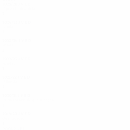
2025/26
J
V
E
D
1ª pré-eliminatória
2
0
0
2
2024/25
J
V
E
D
Ronda 1
2
0
0
2
2023/24
J
V
E
D
Ronda 1
1
0
0
1
2022/23
J
V
E
D
Ronda 1
2
0
0
2
2021/22
J
V
E
D
1ª Ronda
2
0
0
2
2020/21
J
V
E
D
Primeira fase de qualificação
1
0
0
1
2019/20
J
V
E
D
Qualificação
3
0
0
3
Anos 2010