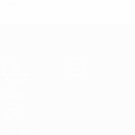
2018/19
J
V
E
D
Qualificação
3
0
0
3
UEFA Women's Champions League
Jogos
Equipas
Sorteios
Notícias
UEFA.tv
História
Passatempos
Sobre
Estatísticas
VISITE
TAMBÉM
UEFA.com
Fundação
UEFA
MUDAR IDIOMA