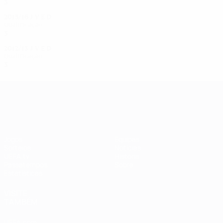
3
0
0
3
2015/16
J
V
E
D
Qualificação
3
0
0
3
2012/13
J
V
E
D
Qualificação
3
0
0
3
UEFA Women's Champions League
Jogos
Equipas
Sorteios
Notícias
UEFA.tv
História
Passatempos
Sobre
Estatísticas
VISITE
TAMBÉM
UEFA.com