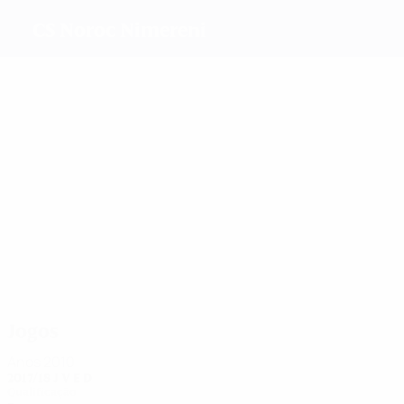
CS Noroc Nimereni
Melhores
marcadores
1
Paiu
Frunza
Turcan
1
Chiper
Cuşinova
Mihalaş
Mais
presenças
9
8
6
9
9
Chiper
Miron
Topal
6
Cerescu
Prisăcari
Cereşnea
Jogos
Anos 2010
2017/18
J
V
E
D
Qualificação