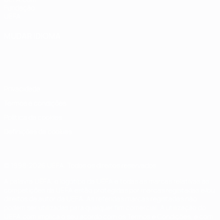
Fundação
UEFA
MUDAR IDIOMA
Português
English
Français
Deutsch
Русский
Español
Italiano
Português
Privacidade
Termos e condições
Política de cookies
Definições de cookies
© 1998-2026 UEFA. Todos os direitos reservados
A palavra UEFA, o logótipo da UEFA e todas as marcas relativas às
competições da UEFA estão protegidas por marcas registadas e/ou
direitos de autor da UEFA. As referidas marcas registadas não
podem ser utilizadas para qualquer fim comercial. A utilização do
UEFA.com implica o seu acordo com os Termos e Condições, e com