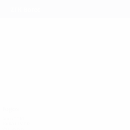
ZFK Borec
Melhores
marcadores
Nerkova
Radevs
Stojanova
Duchkova
Stankovska
Mais
presenças
3
3
3
3
3
3
Rochi
Stajić
Valjak
Naceva
Ginovska
Angelova
Jogos
Anos 2010
2010/11
J
V
E
D
Qualificação