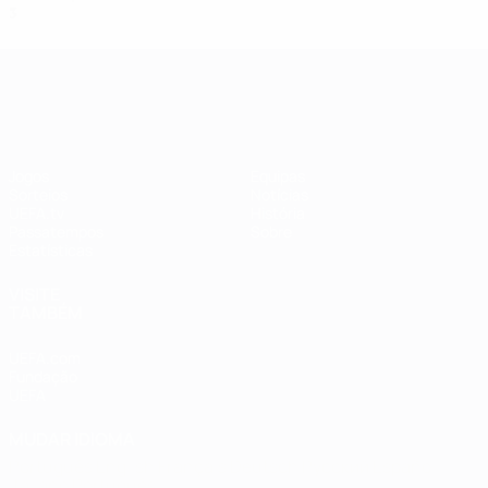
3
0
0
3
UEFA Women's Champions League
Jogos
Equipas
Sorteios
Notícias
UEFA.tv
História
Passatempos
Sobre
Estatísticas
VISITE
TAMBÉM
UEFA.com
Fundação
UEFA
MUDAR IDIOMA
Português
English
Français
Deutsch
Русский
Español
Italiano
Português