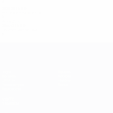
2
0
0
1
2025/26
J
V
E
D
Segunda pré-eliminatória
2
1
0
1
Anos 2010
2011/12
J
V
E
D
Dezasseis-avos-de-final
5
2
1
2
UEFA Women's Champions League
Jogos
Equipas
Sorteios
Notícias
UEFA.tv
História
Passatempos
Sobre
Estatísticas
VISITE
TAMBÉM