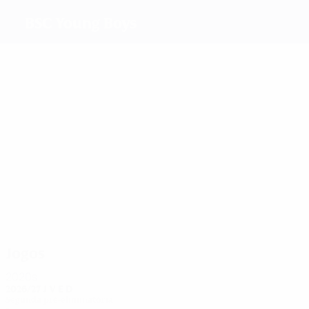
BSC Young Boys
Melhores
marcadores
2
2
2
2
1
Jelčić
Stöckli
Heule
Wälti
Zahno
2
Schenkel
Mais
presenças
5
5
5
5
5
5
Zahno
M. Wälti
Stöckli
Thomet
Schärer
Chamot
Jogos
2020s
2026/27
J
V
E
D
Segunda pré-eliminatória