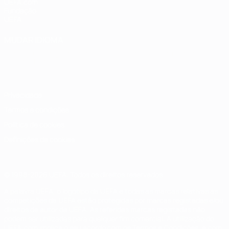
UEFA.com
Fundação
UEFA
MUDAR IDIOMA
Português
English
Français
Deutsch
Русский
Español
Italiano
Português
Privacidade
Termos e condições
Política de cookies
Definições de cookies
© 1998-2026 UEFA. Todos os direitos reservados
A palavra UEFA, o logótipo da UEFA e todas as marcas relativas às
competições da UEFA estão protegidas por marcas registadas e/ou
direitos de autor da UEFA. As referidas marcas registadas não
podem ser utilizadas para qualquer fim comercial. A utilização do
UEFA.com implica o seu acordo com os Termos e Condições, e com