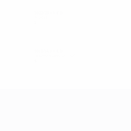
2022/23
J
V
E
D
Ronda 1
2
1
0
1
2013/14
J
V
E
D
Dezasseis-avos-de-final
5
2
0
3