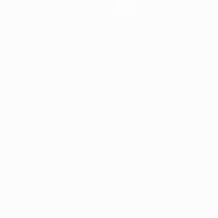
História
Sobre
no
Português