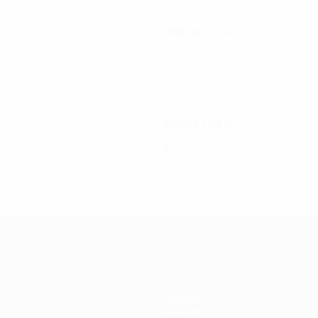
2023/24
J
V
E
D
Ronda 2
4
2
1
1
2014/15
J
V
E
D
Dezasseis-avos-de-final
2
0
0
2
Equipas
Notícias