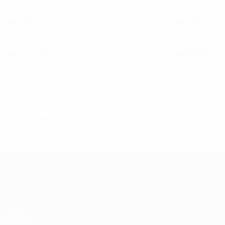
2020s
2025/26
J
V
E
D
2024/25
J
V
E
D
Fase da Liga
Grupos
10
4
3
3
10
6
0
4
2021/22
J
V
E
D
2019/20
J
V
E
D
Ronda 2
Oitavos-de-final
4
2
1
1
7
3
1
3
Anos 2010
2016/17
J
V
E
D
2015/16
J
V
E
D
Oitavos-de-final
Oitavos-de-final
7
5
0
2
7
3
2
2
2011/12
J
V
E
D
Dezasseis-avos-de-final
2
0
0
2
UEFA Women's Champions League
Jogos
Sorteios