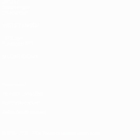
UEFA.tv
Passatempos
Estatísticas
VISITE TAMBÉM
UEFA.com
Fundação UEFA
MUDAR IDIOMA
Português
English
Français
Deutsch
Русский
Español
Italia
Privacidade
Termos e condições
Política de cookies
Definições de cookies
© 1998-2026 UEFA. Todos os direitos reservados