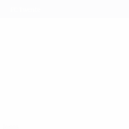
FC Twente
Melhores marcadores
23
19
14
10
Kalma
Roord
R. Jansen
Van 
Mais presenças
31
29
24
27
Roord
R. Jansen
Van Ginkel
Roetgering
Jogos