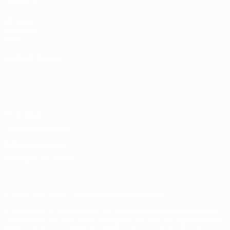
UEFA.com
Fundação
UEFA
MUDAR IDIOMA
Português
English
Français
Deutsch
Русский
Español
Italiano
Português
Privacidade
Termos e condições
Política de cookies
Definições de cookies
© 1998-2026 UEFA. Todos os direitos reservados
A palavra UEFA, o logótipo da UEFA e todas as marcas relativas às
competições da UEFA estão protegidas por marcas registadas e/ou
direitos de autor da UEFA. As referidas marcas registadas não