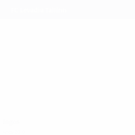
FC Levadia Tallinn
Melhores
marcadores
3
Pajo
2
1
1
Jekimova
Khvatova
Žernosekova
Ahmetšina
Mais
presenças
9
9
Tikk
Vaher
9
9
9
9
Jekimova
Khvato
Russakova
Karzetskaja
Jogos
Anos 2010