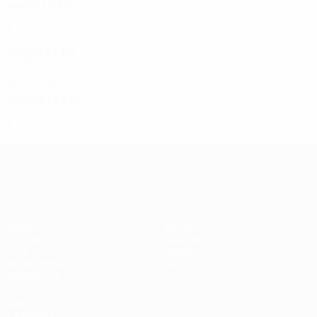
2010/11
J
V
E
D
Qualificação
3
0
0
3
2009/10
J
V
E
D
Qualificação
3
1
0
2
Anos 2000
2008/09
J
V
E
D
1ª pré-eliminatória
3
0
0
3
UEFA Women's Champions League
Jogos
Equipas
Sorteios
Notícias
UEFA.tv
História
Passatempos
Sobre
Estatísticas
VISITE
TAMBÉM