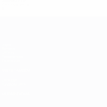
2007/08
J
V
E
D
1ª pré-eliminatória
3
0
0
3
UEFA Women's Champions League
Jogos
Sorteios
UEFA.tv
Passatempos
Estatísticas
VISITE TAMBÉM
UEFA.com
Fundação UEFA
MUDAR IDIOMA
Português
English
Français
Deutsch
Русский
Español
Italia