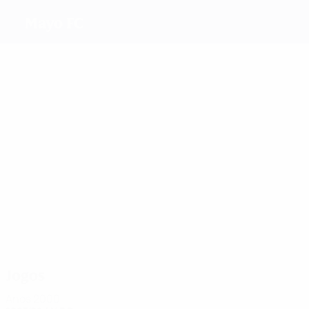
Mayo FC
Melhores marcadores
1
Lilly
Lacey
Dina
Staunton
Mais presenças
3
3
3
3
Lilly
Coyle
Davenport
Cooke
Jogos
Anos 2000