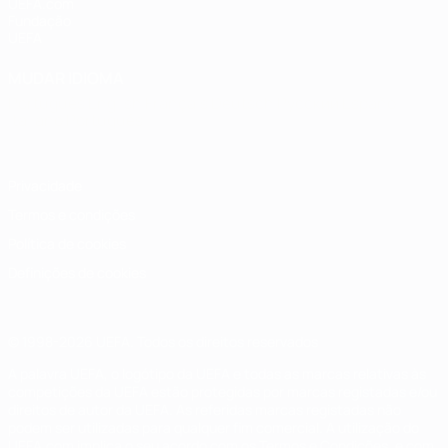
UEFA.com
Fundação
UEFA
MUDAR IDIOMA
Português
English
Français
Deutsch
Русский
Español
Italiano
Português
Privacidade
Termos e condições
Política de cookies
Definições de cookies
© 1998-2026 UEFA. Todos os direitos reservados
A palavra UEFA, o logótipo da UEFA e todas as marcas relativas às
competições da UEFA estão protegidas por marcas registadas e/ou
direitos de autor da UEFA. As referidas marcas registadas não
podem ser utilizadas para qualquer fim comercial. A utilização do
UEFA.com implica o seu acordo com os Termos e Condições, e com