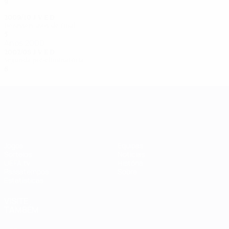
9
5
2
2
2009/10
J
V
E
D
Dezasseis-avos-de-final
5
4
0
1
Anos 2000
2007/08
J
V
E
D
Segunda pré-eliminatória
6
4
0
2
UEFA Women's Champions League
Jogos
Equipas
Sorteios
Notícias
UEFA.tv
História
Passatempos
Sobre
Estatísticas
VISITE
TAMBÉM