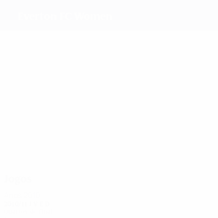
Everton FC Women
Melhores
marcadores
8
5
9
9
10
5
Dowie
J.
Duggan
Handley
Williams
Chaplen
Scott
Mais
presenças
18
18
18
20
18
20
J. Scott
Unitt
Brown
Handley
Williams
Johnson
Jogos
Anos 2010
2010/11
J
V
E
D
Quartos-de-final