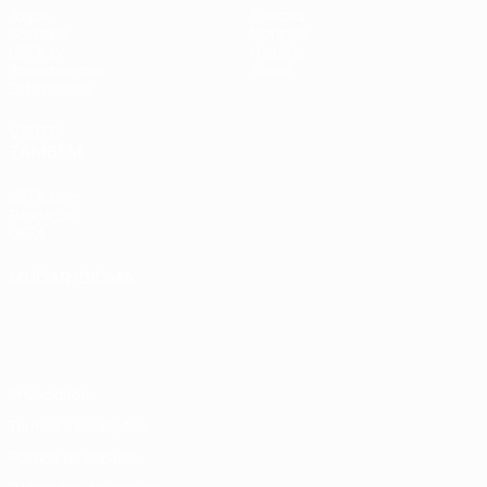
Jogos
Equipas
Sorteios
Notícias
UEFA.tv
História
Passatempos
Sobre
Estatísticas
VISITE
TAMBÉM
UEFA.com
Fundação
UEFA
MUDAR IDIOMA
Português
English
Français
Deutsch
Русский
Español
Italiano
Português
Privacidade
Termos e condições
Política de cookies