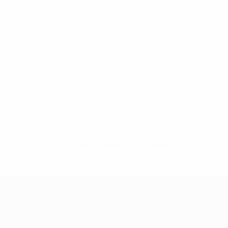
Sem dados para este jogador
UEFA Women's Champions League