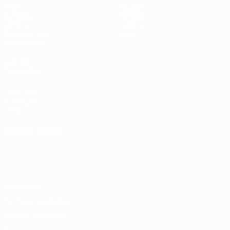
Jogos
Equipas
Sorteios
Notícias
UEFA.tv
História
Passatempos
Sobre
Estatísticas
VISITE
TAMBÉM
UEFA.com
Fundação
UEFA
MUDAR IDIOMA
Português
English
Français
Deutsch
Русский
Español
Italiano
Português
Privacidade
Termos e condições
Política de cookies