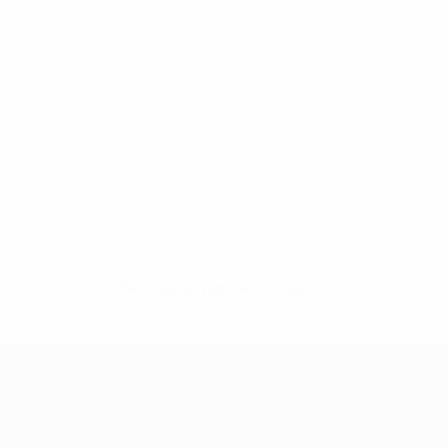
Sem dados para este jogador
UEFA Women's Champions League