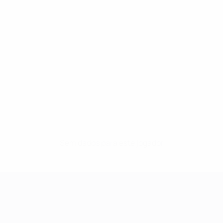
Sem dados para este jogador
UEFA Women's Champions League