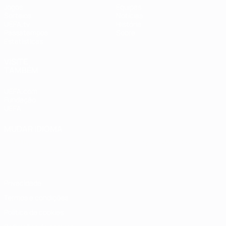
Jogos
Equipas
Sorteios
Notícias
UEFA.tv
História
Passatempos
Sobre
Estatísticas
VISITE
TAMBÉM
UEFA.com
Fundação
UEFA
MUDAR IDIOMA
Português
English
Français
Deutsch
Русский
Español
Italiano
Português
Privacidade
Termos e condições
Política de cookies